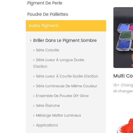
Pigment De Perle
Poudre De Paillettes
Autre Pigment
Briller Dans Le Pigment Sombre
Série Colorée
Série Lueur À Longue Durée
D'action
Série Lueur À Courte Durée D'action
16+ Chang
Série Lumineuse De Même Couleur
et change
Ensemble De Poudre DIY Glow
unique Mul
Thermochr
Série Étanche
poudre.
Mélange Maître Lumineux
Applications