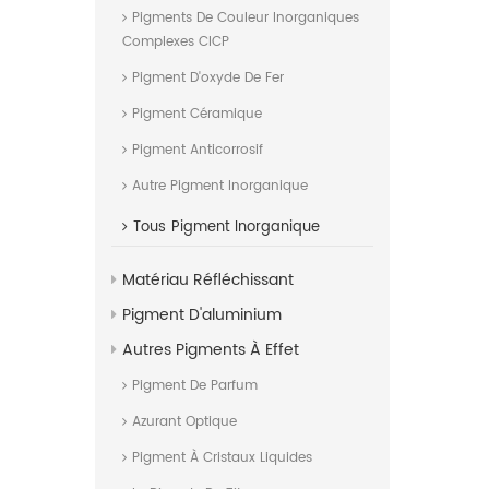
Pigments De Couleur Inorganiques
Complexes CICP
Pigment D'oxyde De Fer
Pigment Céramique
Pigment Anticorrosif
Autre Pigment Inorganique
Tous
Pigment Inorganique
Matériau Réfléchissant
Pigment D'aluminium
Autres Pigments À Effet
Pigment De Parfum
Azurant Optique
Pigment À Cristaux Liquides