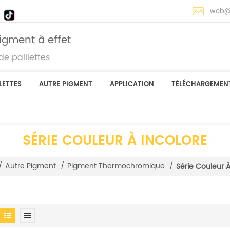
web@
igment à effet
e paillettes
LETTES
AUTRE PIGMENT
APPLICATION
TÉLÉCHARGEMEN
SÉRIE COULEUR À INCOLORE
/
Autre Pigment
/
Pigment Thermochromique
/
Série Couleur À