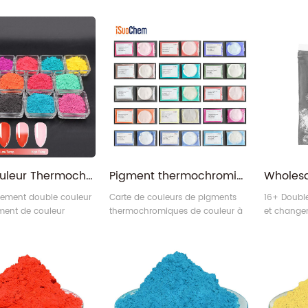
Multi Couleur Thermochromique Pigment activé de la température
Pigment thermochromique | Poudre de colorant changeant de couleur sensible à la chaleur pour la peinture
ement double couleur
Carte de couleurs de pigments
16+ Doubl
ment de couleur
thermochromiques de couleur à
et change
ti Couleur
incolore
unique T
omique pigment
poudre.