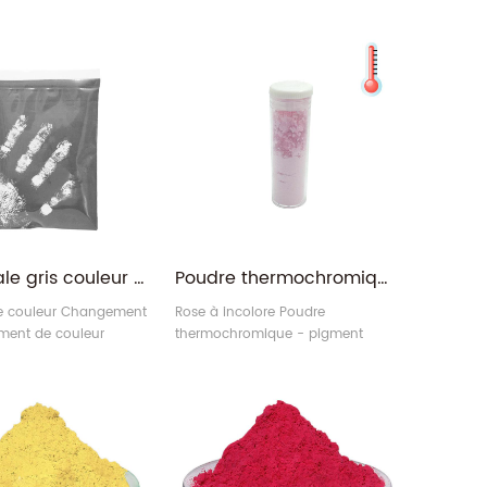
Wholesale gris couleur noire à pigment sensible à la température de la chaleur incolore
Poudre thermochromique à changement de couleur thermique pour peinture de revêtement
e couleur Changement
Rose à incolore Poudre
ment de couleur
thermochromique - pigment
hermochromique
thermochromique