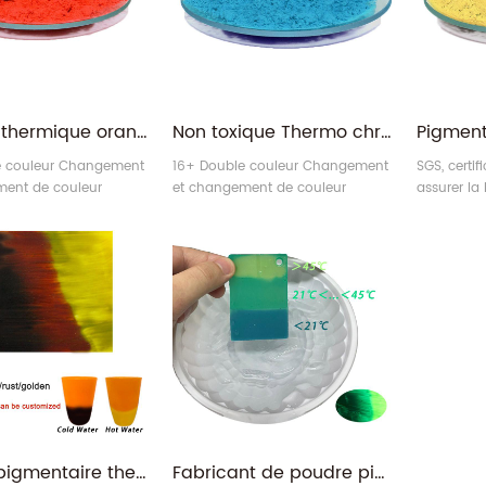
Couleur thermique orange changeant la chaleur sensible à la chaleur Thermochromique poudre
Non toxique Thermo chromatique thermochromique fabricant de matériaux
e couleur Changement
16+ Double couleur Changement
SGS, certif
ment de couleur
et changement de couleur
assurer la
ermochromique
unique Thermochromique
pigment t
matériaux.
couleur pe
divers choi
Poudre pigmentaire thermochromique triple changement de couleur sensible à la température
Fabricant de poudre pigmentaire thermochromique sensible à la chaleur à triple changement de couleur thermique