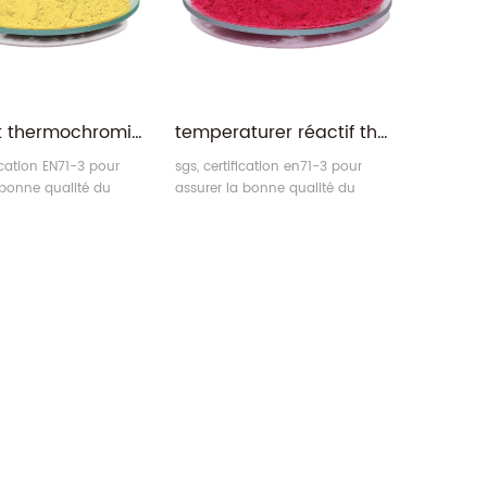
Pigment thermochromique à changement de couleur sensible à la température
temperaturer réactif thermique changement de couleur pigment
ication EN71-3 pour
sgs, certification en71-3 pour
 bonne qualité du
assurer la bonne qualité du
hermochromique. La
pigment thermochromique.
rsonnalisée vous offre
x.