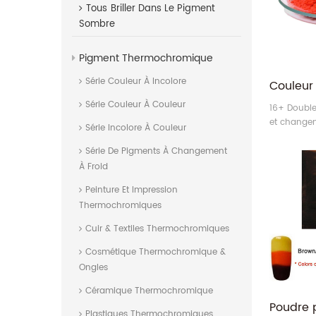
Tous
Briller Dans Le Pigment
Sombre
Pigment Thermochromique
Série Couleur À Incolore
Série Couleur À Couleur
16+ Doubl
et change
Série Incolore À Couleur
unique Th
poudre.
Série De Pigments À Changement
À Froid
Peinture Et Impression
Thermochromiques
Cuir & Textiles Thermochromiques
Cosmétique Thermochromique &
Ongles
Céramique Thermochromique
Plastiques Thermochromiques