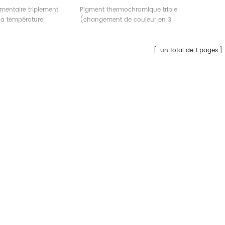
mentaire triplement
Pigment thermochromique triple
 la température
(changement de couleur en 3
étapes)
un total de 1 pages