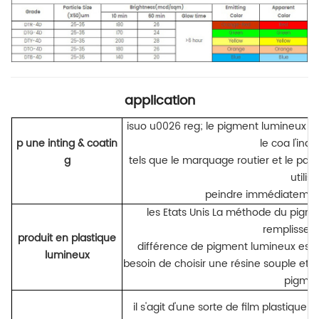
application
isuo u0026 reg; le pigment lumineux 
p
une
inting &
coatin
le coa
l'indu
g
tels que le marquage routier et le p
utilis
peindre immédiatement
les Etats Unis
La méthode du pigmen
remplisseur
produit en plastique
différence de pigment lumineux est fa
lumineux
besoin de choisir une résine souple et 
pigmen
il s'agit d'une sorte de film plastique