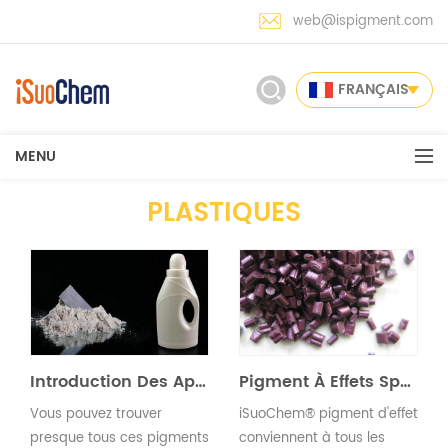
web@ispigment.com
FRANÇAIS
MENU
PLASTIQUES
Introduction Des Applications : Plastiques
Pigment À Effets Spéciaux Pour Plastiques
Vous pouvez trouver
iSuoChem® pigment d'effet
presque tous ces pigments
conviennent à tous les