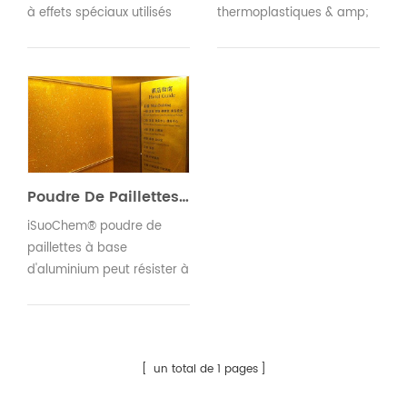
à effets spéciaux utilisés
thermoplastiques & amp;
dans l' industrie du
plastiques
plastique chez iSuoChem.
thermodurcissables. ils
Nous énumérerons certains
peuvent être sélectionnés
de ces pigments à effets
pour le moulage par
dans le prochain article
injection, le moulage par
pour votre référence.
soufflage, le moulage par
extrusion et le film de
coulée. vous pouvez voir
Poudre De Paillettes Pour Les Plastiques
notre pigment d'effet dans
iSuoChem® poudre de
les composants
paillettes à base
automobiles, les
d'aluminium peut résister à
emballages cosmétiques,
haute température à 250c.
les films, l3
il peut être utilisé pour le
moulage par injection et le
moulage par extrusion.
un total de 1 pages