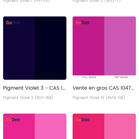
Pigment Violet 1 (HV1-LS)
Pigment Violet 2 (WV2-T)
Pigment Violet 3 - CAS 1325-82-2 Usine de pigments organiques PV3 à base d'eau
Vente en gros CAS 1047-16-1 Quinacridone Violet teinte bleutée PV19 Fournisseur de pigments
Pigment Violet 3 (BV3-WB)
Pigment Violet 19 (BV19-GB)