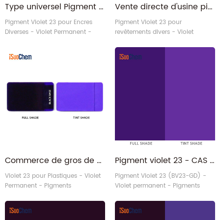
Type universel Pigment Violet 23 pour encres sérigraphiques Offset Flexo UV
Vente directe d'usine pigment organique Violet 23 pour les revêtements
Pigment Violet 23 pour Encres
Pigment Violet 23 pour
Diverses - Violet Permanent -
revêtements divers - Violet
Pigments Organiques
permanent - Pigments
organiques
Commerce de gros de pigments organiques Permanent Violet 23 pour les plastiques
Pigment violet 23 - CAS 6358-30-1 pigment organique violet permanent PV23
Violet 23 pour Plastiques - Violet
Pigment Violet 23 (BV23-GD) -
Permanent - Pigments
Violet permanent - Pigments
Organiques
organiques