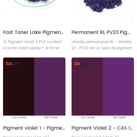
Fast Toner Lake Pigment Organique Violet 3 pour Encres
Permanent RL PV23 Pigment Organique Violet 23 pour encres à base d'eau
CI Pigment Violet 3 PV3 contient
Violette permanente RL - Violette
le toner violet rapide F, le toner
23 . PV23 est un type de pigment
violet rapide W, le toner violet
violet de dioxazine rougeâtre
rapide S et le lac violet rapide.
haute performance avec une
force de couleur élevée et une
excellente solidité à la stabilité
thermique, au saignement, à la
lumière et aux intempéries.
Pigment violet 1 - Pigment organique Fast Rose Lake P.V.1 de CAS 1326-03-0
Pigment Violet 2 - CAS 1326-04-1 Toner rapide léger PV2 Fabricant de pigments