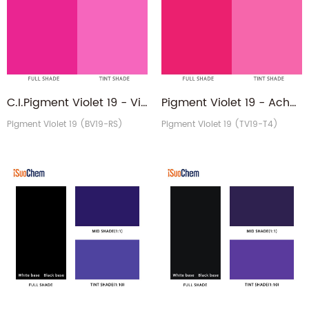
C.I.Pigment Violet 19 - Violet de quinacridone Teinte rougeâtre Pigment PV19
Pigment Violet 19 - Acheter un fournisseur de pigments organiques résistant à la lumière PV19
Pigment Violet 19 (BV19-RS)
Pigment Violet 19 (TV19-T4)