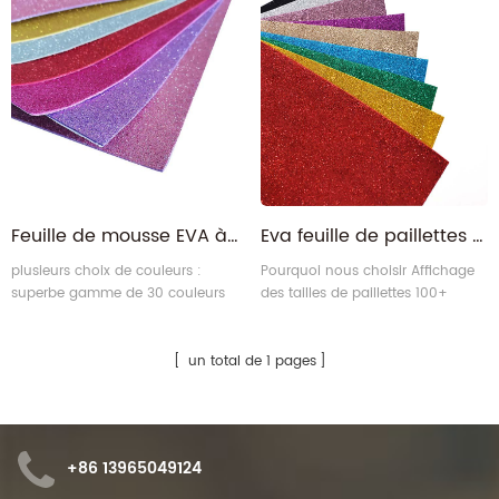
Feuille de mousse EVA à paillettes colorées auto-adhésives pour l'artisanat de bricolage
Eva feuille de paillettes en forme de paillettes
plusieurs choix de couleurs :
Pourquoi nous choisir Affichage
superbe gamme de 30 couleurs
des tailles de paillettes 100+
disponibles pour les feuilles de
différentes formes de paillettes
mousse pailletée isuochem EVA.
flux de production assurance
qualité certifications
un total de 1 pages
+86 13965049124