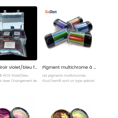
Laser miroir violet/bleu foncé Minéraux à changement de couleur intense Pigments optiquement modifiables
Pigment multichrome à changement de couleur métallique réfractif iSuoChem
 HC13 Violet/bleu
Les pigments multichromes
ir laser Changement de
iSuoChem® sont un type spécial
e pigment optiquement
de pigment qui a la propriété de
 (OCP violet à bleu
changer de couleur lorsque la
nsforme les couleurs
lumière change.
les angles.