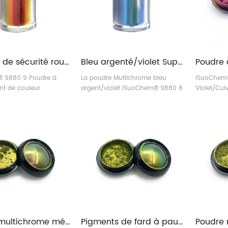
Pigment de sécurité rouge-doré-vert, poudre caméléon Mutlichrome à changement de couleur
Bleu argenté/violet Super caméléon changement de couleur poudre Mutlichrome
 9880 9 Poudre à
La poudre Mutlichrome bleu
iSuoChem
t de couleur
argent/violet iSuoChem® 9880 8
Violet/Cui
/vert
transforme les couleurs sous tous
Colorshift
les angles.
pigment (o
optique va
Poudre multichrome métallique vert/or de haute pureté pour peinture de voiture et housse de voiture
Pigments de fard à paupières multichromes, flammes jumelles vertes/jaunes, vente en gros