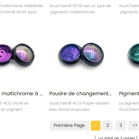
multichrome métallisée
iSuoChem® HC06 est un type de
iSuoChem®
SuoChem® HC05 peut
pigments multichromes
pigments
quée sur les revêtements
spécialement destiné aux fards à
couleur qu
es. Par exemple, il peut
paupières, aux vernis à ongles et
optiquemen
ment appliqué aux
à d'autres industries cosmétiques.
composé de
automobiles, telles que
changeant
 automobile, les
vert, puis
 voiture et autres
différents 
s automobiles.
Pigment multichrome à changement de couleur Duochrome Duochromatica violet/or
Poudre de changement de couleur multi-chrome à encre magnétique optiquement variable violet/bleu foncé
HC12 Violet se
iSuoChem® HC13 Purple devient
Le pigment
 en pigment
bleu foncé La poudre
iSuoChem®
me à changement de
multichrome changeante est un
de pigmen
couleur or . Le HC12 est
type spécial de pigment qui a la
variable (
Première Page
1
2
3
>>
écial de pigment qui a
propriété de changer de couleur
optiqueme
té de changer de
lorsque la lumière change.
pigment m
un total de 3 pages