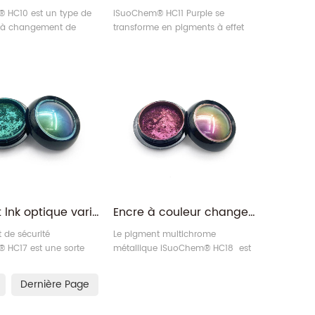
 HC10 est un type de
iSuoChem® HC11 Purple se
 à changement de
transforme en pigments à effet
i ont un effet
Super Chameleon Multichrome de
t variable. HC10 est
couleur rouge. HC11 est un type
 trois couleurs
spécial de pigment. Il a la
es (le bronze passe au
capacité de changer de couleur
 au bleu) sous
duochrome lorsque la lumière
angles.
change.
Pigment lnk optique variable, violet/martin-pêcheur/bleu, haute intensité de couleur
Encre à couleur changeante fuchsia/or, sécurité optique, pigment métallique multichrome
 de sécurité
Le pigment multichrome
 HC17 est une sorte
métallique iSuoChem® HC18 est
t lnk optiquement
un type spécial de pigment qui a
OCIP) , de pigment
la propriété de changer de
Dernière Page
nt variable (OVP) et de
couleur lorsque la lumière
agnétique
change.