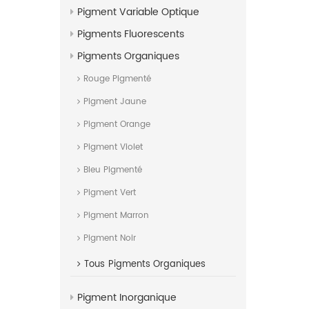
couleur lor
Pigment Variable Optique
change.
Pigments Fluorescents
Pigments Organiques
Rouge Pigmenté
Pigment Jaune
Pigment Orange
Pigment Violet
Bleu Pigmenté
Pigment Vert
Pigment Marron
Pigment Noir
Tous
Pigments Organiques
Pigment Inorganique