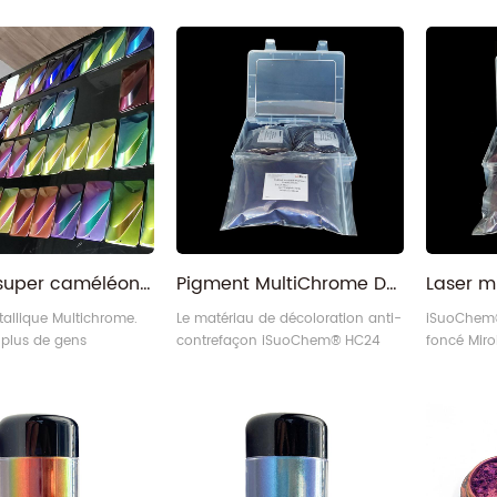
Poudre super caméléon multichrome Colorshift d'usine de Chine pour l'automobile
Pigment MultiChrome Duochrome bleu/noir, matériau anti-contrefaçon et décoloration
allique Multichrome.
Le matériau de décoloration anti-
iSuoChem®
 plus de gens
contrefaçon iSuoChem® HC24
foncé Miro
t également poudre de
bleu/noir transforme les couleurs
couleur L
éléon haut de gamme.
sous tous les angles.
modifiable
foncé) tra
sous tous 