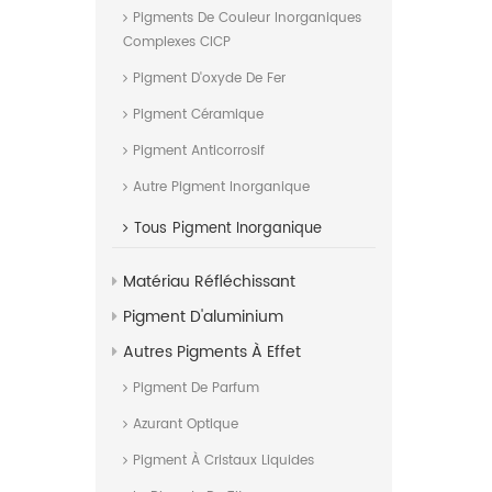
Pigments De Couleur Inorganiques
Complexes CICP
Pigment D'oxyde De Fer
Pigment Céramique
Pigment Anticorrosif
Autre Pigment Inorganique
Tous
Pigment Inorganique
Matériau Réfléchissant
Pigment D'aluminium
Autres Pigments À Effet
Pigment De Parfum
Azurant Optique
Pigment À Cristaux Liquides