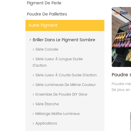
Pigment De Perle
Poudre De Paillettes
Autre Pigment
Briller Dans Le Pigment Sombre
Série Colorée
Série Lueur À Longue Durée
D'action
Série Lueur À Courte Durée D'action
Poudre mét
Série Lumineuse De Même Couleur
De plus en
Ensemble De Poudre DIY Glow
l'appellen
super cam
Série Étanche
Mélange Maître Lumineux
Applications