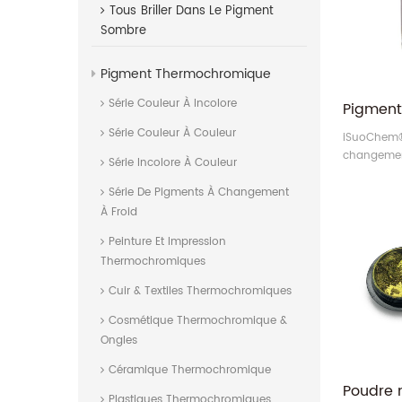
Tous
Briller Dans Le Pigment
Sombre
Pigment Thermochromique
Série Couleur À Incolore
Série Couleur À Couleur
iSuoChem®
changemen
Série Incolore À Couleur
rouge/doré
Série De Pigments À Changement
À Froid
Peinture Et Impression
Thermochromiques
Cuir & Textiles Thermochromiques
Cosmétique Thermochromique &
Ongles
Céramique Thermochromique
Plastiques Thermochromiques