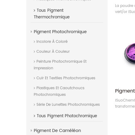
La poudre 
Tous
Pigment
vert/or i
Thermochromique
être appli
et les encr
être large
Pigment Photochromique
industries 
Incolore À Coloré
la peinture
housses de
Couleur À Couleur
décoration
Peinture Photochromique Et
Impression
Cuir Et Textiles Photochromiques
Plastiques Et Caoutchoucs
Photochromiques
iSuoChem® 
Série De Lunettes Photochromiques
transforme
multichro
Tous
Pigment Photochromique
couleur de 
un type sp
Pigment De Caméléon
la proprié