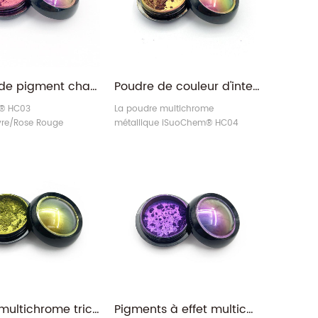
Poudre de pigment changeant de couleur multichrome violet/cuivre/rose rouge
Poudre de couleur d'interférence composite multicouche multichrome Rose rouge/or/vert hautement pigmentée
® HC03
La poudre multichrome
vre/Rose Rouge
métallique iSuoChem® HC04
 pigmentest un type de
Rose rouge/Or/Vert est un type de
u encre) à effet
pigment (ou encre) à effet
riable.
optique variable.
Poudre multichrome trichromatique optiquement variable bronze/vert/bleu
Pigments à effet multichrome caméléon super holographique violet/rouge