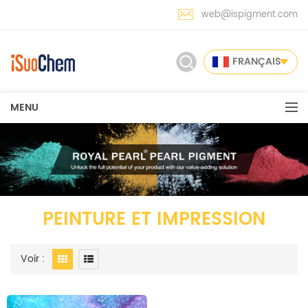
web@ispigment.com
FRANÇAIS
MENU
PEINTURE ET IMPRESSION
Voir :