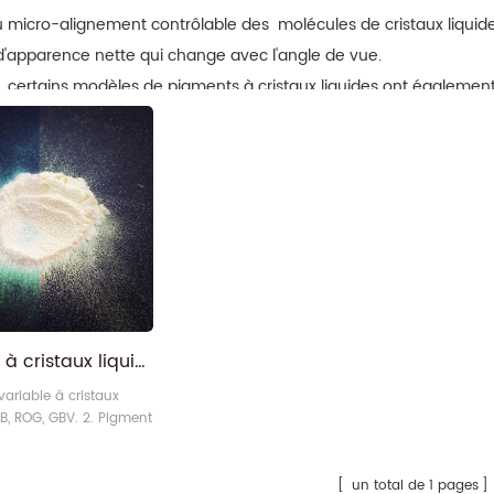
u micro-alignement contrôlable des
molécules de cristaux liquid
d'apparence nette qui change avec l'angle de vue.
,
certains modèles de pigments à cristaux liquides ont également
tes couleurs sous nos
outils d'authentification.
Pigment à cristaux liquides de qualité de sécurité anti-faux Chameleon Color Trave
variable à cristaux
VB, ROG, GBV. 2. Pigment
 à cristaux liquides :
un total de 1 pages