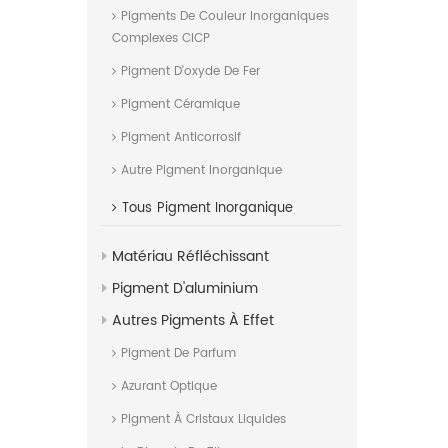
Pigments De Couleur Inorganiques
Complexes CICP
Pigment D'oxyde De Fer
Pigment Céramique
Pigment Anticorrosif
Autre Pigment Inorganique
Tous
Pigment Inorganique
Matériau Réfléchissant
Pigment D'aluminium
Autres Pigments À Effet
Pigment De Parfum
Azurant Optique
Pigment À Cristaux Liquides