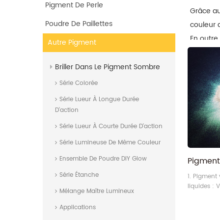
Pigment De Perle
Grâce a
Poudre De Paillettes
couleur 
En outre
Autre Pigment
différen
Briller Dans Le Pigment Sombre
Série Colorée
Série Lueur À Longue Durée
D'action
Série Lueur À Courte Durée D'action
Série Lumineuse De Même Couleur
Ensemble De Poudre DIY Glow
Série Étanche
1. Pigment 
liquides : 
Mélange Maître Lumineux
de sécurité
GGB, MGG.
Applications