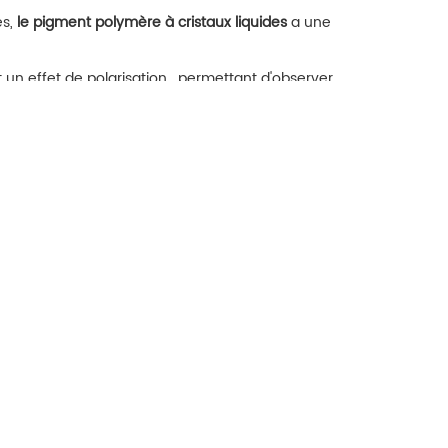
es,
le pigment polymère à cristaux liquides
a une
 un effet de polarisation,
permettant d'observer