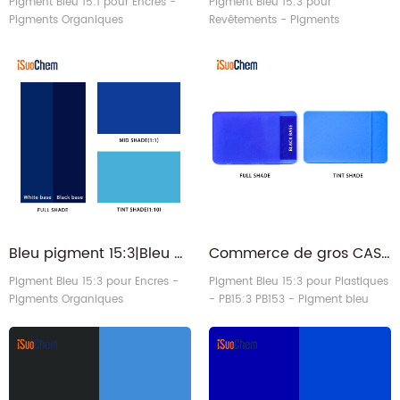
Pigment Bleu 15:1 pour Encres -
Pigment Bleu 15:3 pour
Pigments Organiques
Revêtements - Pigments
Organiques
Bleu pigment 15:3|Bleu de phtalocyanine|Bleu de phtalo PB.15:3 pour encres
Commerce de gros CAS 147-14-8 Bleu de phtalocyanine 15:3 Pigment pour les plastiques
Pigment Bleu 15:3 pour Encres -
Pigment Bleu 15:3 pour Plastiques
Pigments Organiques
- PB15:3 PB153 - Pigment bleu
organique