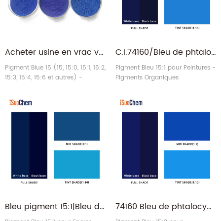
Acheter usine en vrac vente directe pigment organique bleu 15 HB15 QB150 CB154
C.I.74160/Bleu de phtalocyanine/Bleu de phtalo/PB 15:1 - Pigment iSuoChem pour peintures
Pigment Blue 15 (15, 15:0, 15:1, 15:2,
Pigment Bleu 15:1 pour Peintures -
15:3, 15:4, 15:6 et autres) -
Pigments Organiques
Pigments organiques
Bleu pigment 15:1|Bleu de phtalocyanine|Bleu de phtalo PB.15:1 pour encres
74160 Bleu de phtalocyanine/Bleu de phtalo/PB 15:3 - Pigment iSuoChem pour revêtements