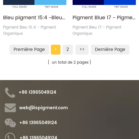
Bleu pigment 15:4 -Bleu de phtalo Bleu cyan PB15.4 PB154 Bleu de phtalocyanine
Pigment Blue 17 - Pigment organique malachite bleu ciel lac QB17 PB17
Pigment Bleu 15:4 - Pigment
Pigment Bleu 17 - Pigment
Organique
Organique
Première Page
1
2
>>
Dernière Page
un total de 2 pages
+86 13965049124
web@ispigment.com
+86 13965049124
+86 13965049124