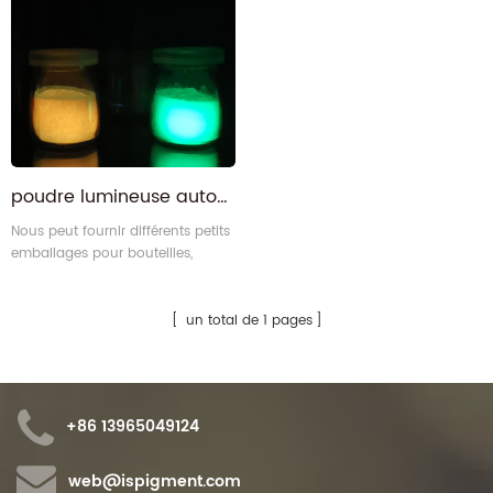
jaune.
Comment Beaucoup de couleurs
pouvez-vous Fourniture? Vert,
bleu, violet, rouge, orange. rose,
blanc et ainsi de lueur dans la
poudre sombre 3. Comment
beaucoup es3
poudre lumineuse auto-éclatante de longue durée dans une bouteille en verre
Nous peut fournir différents petits
emballages pour bouteilles,
bocaux, sachets de poudre noire
pour votre besoin.
un total de 1 pages
+86 13965049124
web@ispigment.com