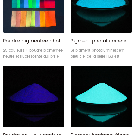
Poudre pigmentée photoluminescente neutre multicolore, 25 couleurs, lueur dans la nuit, lumière noire
Pigment photoluminescent d'aluminate de strontium de calcium bleu ciel à haute luminosité
25 couleurs + poudre pigmentée
Le pigment photoluminescent
neutre et fluorescente qui brille
bleu ciel de la série HSB est
dans le noir
fabriqué à partir de matériaux
d'aluminate alcalino-terreux, et
l'apparence est une poudre
blanche claire tandis que la
couleur rougeoyante est bleu ciel.