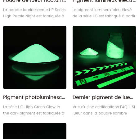
Poudre de lueur nocturne non toxique radioluminescente autoluminescente pourpre élevée
Pigment lumineux électroluminescent bleu vert Nightglow réactif aux UV
La poudre luminescente HP Series
Le pigment lumineux bleu élevé
High Purple Night est fabriquée à
de la série HB est fabriqué à partir
partir de matériaux d'aluminate
de matériaux d'aluminate
alcalino-terreux, et l'apparence
alcalino-terreux, et l'apparence
est une poudre blanche claire
est jaune clair ou blanc clair
tandis que l'effet luminescent est
tandis que l'effet de lueur est
violet.
bleu-vert.
Pigment photoluminescent invisible de longue durée vert jaune dans le noir
Dernier pigment de lueur pour la peinture 10 heures
La série HG High Green Glow in
Vue d'usine certifications FAQ 1. Si
the dark pigment est fabriquée à
lueur dans la poudre sombre
partir de matériaux d'aluminate
peut utiliser céramique? Oui,
alcalino-terreux, et l'apparence
nous avons Speical Glow de
est jaune clair, tandis que la
qualité dans le pigment sombre
couleur rougeoyante est vert
peut utiliser pour la céramique 2.