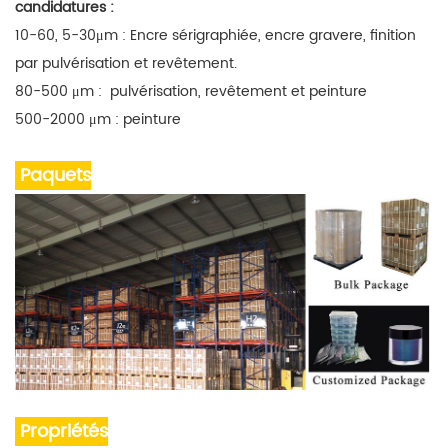
candidatures :
10-60, 5-30μm : Encre sérigraphiée, encre gravere, finition
par pulvérisation et revêtement.
80-50
0
μm :
pulvérisation, revêtement et peinture
500-2000
μm :
peinture
Paquets
Propriétés