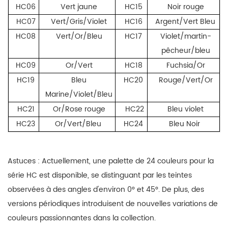
HC06
Vert jaune
HC15
Noir rouge
HC07
Vert/Gris/Violet
HC16
Argent/Vert Bleu
HC08
Vert/Or/Bleu
HC17
Violet/martin-
pêcheur/bleu
HC09
Or/Vert
HC18
Fuchsia/Or
HC19
Bleu
HC20
Rouge/Vert/Or
Marine/Violet/Bleu
HC21
Or/Rose rouge
HC22
Bleu violet
HC23
Or/Vert/Bleu
HC24
Bleu Noir
Astuces : Actuellement, une palette de 24 couleurs pour la
série HC est disponible, se distinguant par les teintes
observées à des angles d'environ 0° et 45°. De plus, des
versions périodiques introduisent de nouvelles variations de
couleurs passionnantes dans la collection.