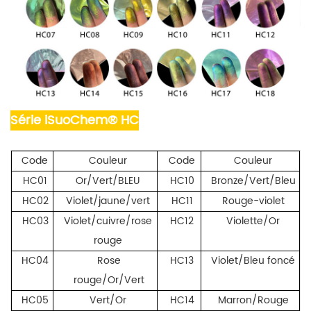
Série iSuoChem® HC
Code
Couleur
Code
Couleur
HC01
Or/Vert/BLEU
HC10
Bronze/Vert/Bleu
HC02
Violet/jaune/vert
HC11
Rouge-violet
HC03
Violet/cuivre/rose
HC12
Violette/Or
rouge
HC04
Rose
HC13
Violet/Bleu foncé
rouge/Or/Vert
HC05
Vert/Or
HC14
Marron/Rouge