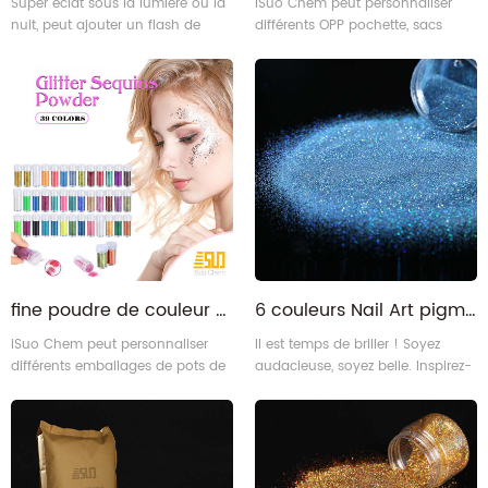
Super éclat sous la lumière ou la
iSuo Chem peut personnaliser
nuit, peut ajouter un flash de
différents OPP pochette, sacs
couleurs à vos décorations. Il
avec ou sans Accrochez les
peut être utilisé pour décorer
paquets de cartes par groupe de
votre porte-clés en résine, votre
couleurs différentes en fonction
étui pour téléphone portable, vos
des besoins de nos clients.
ongles et votre art corporel, etc.
fine poudre de couleur scintillante Leak-Proof bocaux shaker pour corps, visage, slime, artisanat
6 couleurs Nail Art pigment holographique acrylique caméléon ongles poudre de chrome
iSuo Chem peut personnaliser
Il est temps de briller ! Soyez
différents emballages de pots de
audacieuse, soyez belle. Inspirez-
shaker par différents groupes de
vous pour créer un maquillage
couleurs en fonction des besoins
de festival ou un look quotidien
de nos clients.
époustouflant, faites en sorte que
les possibilités de beauté soient
infinies ! Les paillettes ultra