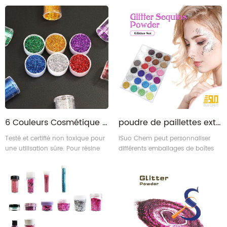
6 Couleurs Cosmétique Superfine Nail Art Visage Corps Yeux Festival Glitter Poudre Ensemble
poudre de paillettes extra fine dans une boîte pour le corps, le visage, le slime, l'artisanat
Testé et certifié non toxique pour
iSuo Chem peut personnaliser
une utilisation sûre. Pour résine
différents emballages de boîtes
époxy, slime, cosmétique, arts
ou de pots par différents groupes
scolaires & artisanat, ongles,
de couleurs en fonction des
visage, festival, cheveux, corps,
besoins de nos
fête & cadeaux décoration pour
les vacances.