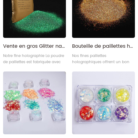
scintillantes se déclinent en
différentes nuances étonnantes,
en mélange ou en utilisation
individuelle, satisfont tous 3
Vente en gros Glitter nail art craft holographique PET paillettes couleurs
Bouteille de paillettes holographiques fines paillettes brillantes fines pour l'artisanat
Notre fine holographie La poudre
Nos fines paillettes
de paillettes est fabriquée avec
holographiques offrent un bon
un pigment de haute intensité et
éclat et une excellente
une brillance holographique, une
couvrance. Il est idéal pour
sécurité à 100% et facile à
recouvrir des surfaces comme
utiliser/laver.
des verres à vin ou des cadres en
bois.