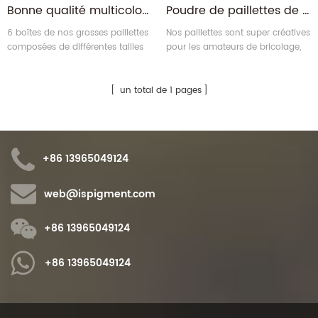
Bonne qualité multicolore Chunky Mix différentes tailles Sparkle Glitter poudre
Poudre de paillettes de décoration artisanale en résine époxy étincelante pour gobelet
6 boîtes de nos grosses paillettes
Nos paillettes sont super créatives
composées de différentes tailles
pour les amateurs de bricolage,
et hexagones, de couleurs
sûres à porter sur la peau, utilisez
mélangées et de la taille des
également du gel pour les
paillettes, ce qui rend les
cheveux ou un apprêt à paillettes
un total de 1 pages
possibilités de beauté infinies,
pour garder votre les étincelles
vous faisant attirer l'attention à
restent plus longtemps, faciles à
chaque occasion.
enlever avec de l'eau.
+86 13965049124
web@ispigment.com
+86 13965049124
+86 13965049124