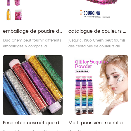
emballage de poudre de paillettes
catalogue de couleurs de poudre scintillante
iSuo Chem peut fournir différents
jusqu'ici, iSuo Chem peut fournir
emballages, y compris la
des centaines de couleurs de
bouteille, le pot, la boîte, la
poudre scintillantepour votre
pochette en plastique, la boîte en
choix. Nous peut également
papier, la bouteille en verre et
personnaliser de nouvelles
d'autres emballages en fonction
couleurs en fonction des
des exigences des clients. Nous
exigences de nos clients.
avoir notre propre ligne
d'emballage de poudre de
paillettes peut remplir 2 grammes
~ 25kgs dans différents
emballages.
Ensemble cosmétique de poudre de paillettes fines Slime Craft DIY
Multi poussière scintillante personnalisée dans un sachet pour slime artisanat fête