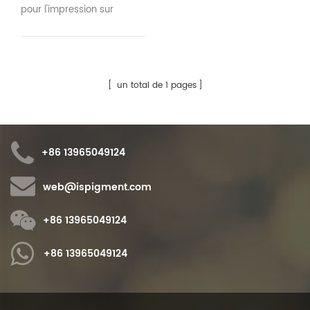
pour l'impression sur
papier et cartes,, n'hésitez
pas à contacter l'équipe
isuochem's et vous pouvez
obtenir une assistance
un total de 1 pages
complète dès la première
fois.
+86 13965049124
web@ispigment.com
+86 13965049124
+86 13965049124