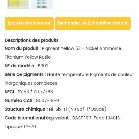
Enquête Maintenant
Demander Un Échantillon Gratuit
Descriptions des produits
Nom du produit :
P
igment Yellow 53 - Nickel Antimoine
Titanium Yellow Rutile
N° de modèle :
B302
Série de pigments :
Haute température
Pigments de couleur
inorganiques complexes
N°CI :
PY.53 / C.I.77788
Numéro CAS :
8007-18-9
Structure chimique :
Ni-Sb-Ti (Ni/Sb/Ti/Oxyde)
Code international équivalent :
BASF 1011, Ferro 10401S,
Tipaque TY-70