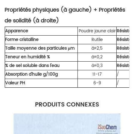
Propriétés physiques (à gauche) + Propriétés
de solidité (à droite)
Apparence
Poudre jaune clair
Résistan
Forme cristalline
Rutile
Résistan
Taille moyenne des particules μm
â¤2,5
Résista
Teneur en humidité %
â¤0,2
Résista
% de sel soluble dans l'eau
â¤0,3
Résistan
Absorption d'huile g/100g
11-17
/
Valeur PH
6-9
/
PRODUITS CONNEXES