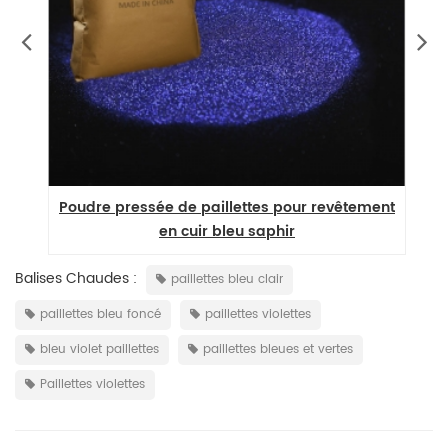
Poudre pressée de paillettes pour revêtement
P
en cuir bleu saphir
Balises Chaudes :
paillettes bleu clair
paillettes bleu foncé
paillettes violettes
bleu violet paillettes
paillettes bleues et vertes
Paillettes violettes