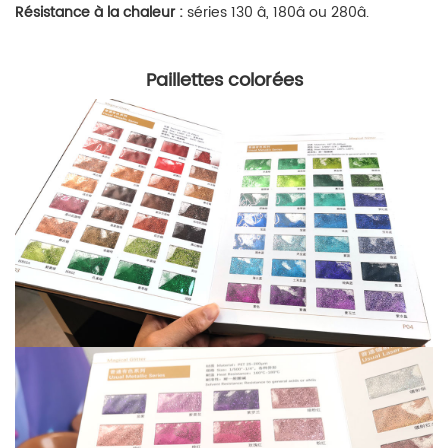
Résistance à la chaleur :
séries 130 â, 180
â
ou 280
â.
Paillettes colorées