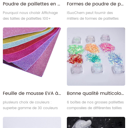
Poudre de paillettes en forme de coeur violet
Formes de poudre de paillettes
Pourquoi nous choisir Affichage
iSuoChem peut fournir des
des tailles de paillettes 100+
milliers de formes de paillettes
différentes formes de paillettes
pour vos choix. Nous pouvons
flux de production assurance
également personnaliser certains
qualité certifications
nouveaux types de formes en
fonction des exigences de nos
clients.
Feuille de mousse EVA à paillettes colorées auto-adhésives pour l'artisanat de bricolage
Bonne qualité multicolore Chunky Mix différentes tailles Sparkle Glitter poudre
plusieurs choix de couleurs :
6 boîtes de nos grosses paillettes
superbe gamme de 30 couleurs
composées de différentes tailles
disponibles pour les feuilles de
et hexagones, de couleurs
mousse pailletée isuochem EVA.
mélangées et de la taille des
paillettes, ce qui rend les