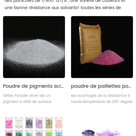
des particules de 1/800 "à 1/8", une variété de couleurs et
une bonne résistance aux solvants! toutes les séries de
notre poudre de paillettes sont l'approvisionnement direct
d'usine. iSuoChem est le premier fabricant de poudre de
paillettes en Chine.
Poudre de pigments scintillants en aluminium résistant à la chaleur en vrac
poudre de paillettes pourpre hexagonale résistant à la chaleur
Glitter Powder silver est un
les avantages de la résistance à
pigment à effet de surface
haute température de 280 degrés
efficace. Cela aide à rendre votre
d'iSuoChem® poudre de paillettes
produit plus brillant, étincelant et
pourpre en aluminium peut
plus attrayant ! Il est largement
s'adapter à la plupart des
utilisé pour l'art et l'artisanat,
industries d'application à haute
l'impression textile, le cuir
température.