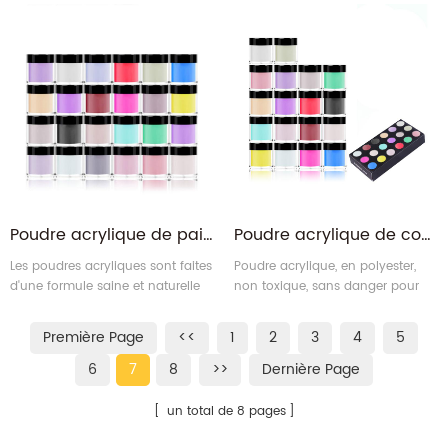
qualité, d'une formule non
qualité, d'une formule non
jaunissante qui offre clarté et
jaunissante qui offre clarté et
résistance, qui peuvent durer plus
résistance, qui peuvent durer plus
longtemps. Pendant ce temps,
longtemps. Pendant ce temps,
l'huile nutritive est fournie. Son
l'huile nutritive est fournie.
hydratant puissant pour les
ongles peut prendre bien soin de
vos ongles pour les faire durer
plus longtemps apr3
Poudre acrylique de paillettes de cristal à séchage rapide Poudre acrylique d'art d'ongle
Poudre acrylique de couleur claire découpant la poudre de trempage en cristal
Les poudres acryliques sont faites
Poudre acrylique, en polyester,
d'une formule saine et naturelle
non toxique, sans danger pour
et peuvent être utilisées à la fois
les ongles et la peau. Vous
pour les ongles naturels et les
pouvez faire différentes
Première Page
<<
1
2
3
4
5
pointes des ongles.
combinaisons de couleurs et
créer une décoration nail art plus
6
7
8
>>
Dernière Page
imaginative.
un total de 8 pages