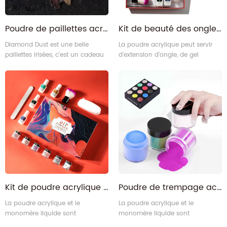
Poudre de paillettes acryliques de diamant de cristal de vente chaude
Kit de beauté des ongles en poudre de trempage Ensemble d'ongles en acrylique pour l'art des ongles
Diamond Dust est une belle
La poudre acrylique peut servir
paillettes irisées, c'est un cadeau
d'extension d'ongle, de gel
merveilleux pour votre femme,
adhésif, de sculpture d'ongles,
petite amie, mère ou sœurs et
etc. Et notre kit acrylique pour
participe parfaitement à la fête
ongles fournit suffisamment de
du festival, datant comme
pointes d'ongles de meilleure
Halloween Noël, etc.
qualité, en utilisant la colle à
ongles pour appliquer sur les
pointes, puis la coller au bon
endroit et la limer dans la forme
que vous voulez.
Kit de poudre acrylique à tremper pour nail art de haute qualité
Poudre de trempage acrylique en cristal d'art d'ongle
La poudre acrylique et le
La poudre acrylique et le
monomère liquide sont
monomère liquide sont
constitués de matériaux de haute
constitués de matériaux de haute