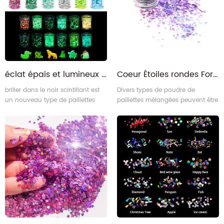
synthétique, les chaussures, les
cadeaux de Noël, les plastiques,
la papeterie, les cosmétiques,
l'encre d'imprimerie, la p3
éclat épais et lumineux mélangé à longue durée d'action dans les paillettes sombres
Coeur Étoiles rondes Forme hexagonale holo Chunky Paillettes pailletées mélangées
briller dans le noir scintillant est
Divers types de poudre de
un nouveau type de paillettes
paillettes mélangées peuvent être
d'aluminate alcalino-terreux
disponibles, y compris la poudre
respectueuses de l'environnement
de paillettes mélangées
avec les caractères non toxiques ,
holographique, les flocons de
inoffensifs , non radioactifs .
paillettes mélangés Chunky, la
poudre de paillettes mélangées
arc-en-ciel, les flocons de
paillettes mélangés caméléon.
Nous pouvons fabriquer différents
types d'ensembles de paillettes
en mélangeant dif3