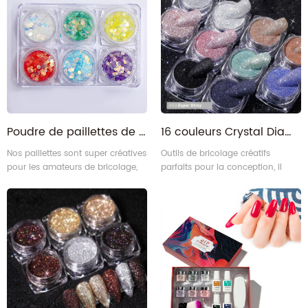
possibilités de beauté infinies,
vous faisant attirer l'attention à
chaque occasion.
Poudre de paillettes de décoration artisanale en résine époxy étincelante pour gobelet
16 couleurs Crystal Diamond dust Nail Art Decoration Glitter Powder
Nos paillettes sont super créatives
Outils de bricolage créatifs
pour les amateurs de bricolage,
parfaits pour la conception, il
sûres à porter sur la peau, utilisez
peut être utilisé seul ou mélangé
également du gel pour les
avec 2 couleurs pour un effet
cheveux ou un apprêt à paillettes
progressif. Amusez-vous avec un
pour garder votre les étincelles
joli effet de style.
restent plus longtemps, faciles à
enlever avec de l'eau.