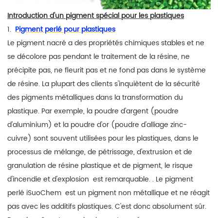
Introduction d'un pigment spécial pour les plastiques
1.
Pigment perlé pour plastiques
Le pigment nacré
a des propriétés chimiques stables
et
ne
se
décolore pas pendant le traitement de la résine,
ne
précipite pas, ne fleurit
pas et ne
fond pas dans le système
de résine.
La plupart des clients s'inquiètent de
la sécurité
des pigments métalliques dans la transformation du
plastique.
Par exemple, la poudre d'argent (poudre
d'aluminium) et la poudre d'or (poudre d'alliage zinc-
cuivre)
sont souvent
utilisées
pour les plastiques,
dans le
processus de mélange, de pétrissage, d'extrusion et de
granulation de résine plastique et de pigment, le risque
d'incendie et d'explosion
est remarquable.
.
Le pigment
perlé
iSuoChem
est
un pigment non métallique et ne
réagit
pas
avec
les additifs plastiques.
C'est donc absolument sûr.