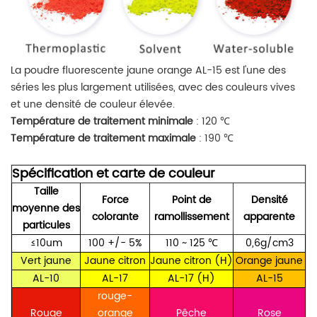
La poudre fluorescente jaune orange AL-15 est l'une des
séries les plus largement utilisées, avec des couleurs vives
et une densité de couleur élevée.
Température de traitement minimale
: 120 ℃
Température de traitement maximale
: 190 ℃
Spécification et carte de couleur
Taille
Force
Point de
Densité
moyenne des
colorante
ramollissement
apparente
particules
≤10um
100 +/- 5%
110 ~ 125
℃
0,6g/cm3
Vert jaune
Jaune citron
Jaune citron (H)
Orange jaune
AL-10
AL-17
AL-17 (H)
AL-15
rouge-
Rouge
orange
Pêche
Rose