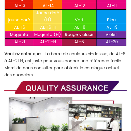
AL-13
AL-14
AL-12
AL-11
Jaune doré
jaune doré
(H)
Vert
Bleu
AL-16
AL-16-H
AL-18
AL-19
Magenta
Magenta (H)
Rouge violacé
Violet
AL-21
AL-21-H
AL-6
AL-20
Veuillez noter que
:
La barre de couleurs ci-dessus, de AL-6
à AL-21 H, est juste pour vous donner une référence facile.
Merci de nous consulter pour obtenir le catalogue actuel
des nuanciers.