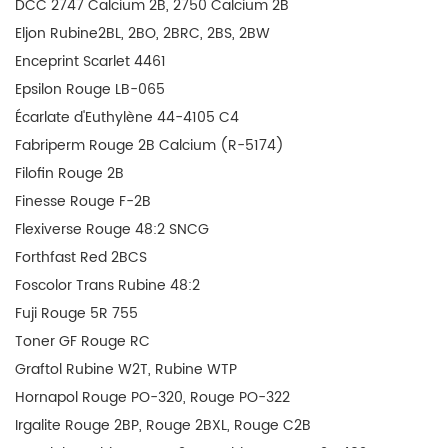
DCC 2747 Calcium 2B, 2750 Calcium 2B
Eljon Rubine2BL, 2BO, 2BRC, 2BS, 2BW
Enceprint Scarlet 4461
Epsilon Rouge LB-065
Écarlate d'Euthylène 44-4105 C4
Fabriperm Rouge 2B Calcium (R-5174)
Filofin Rouge 2B
Finesse Rouge F-2B
Flexiverse Rouge 48:2 SNCG
Forthfast Red 2BCS
Foscolor Trans Rubine 48:2
Fuji Rouge 5R 755
Toner GF Rouge RC
Graftol Rubine W2T, Rubine WTP
Hornapol Rouge PO-320, Rouge PO-322
Irgalite Rouge 2BP, Rouge 2BXL, Rouge C2B