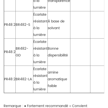
à la
transparence
lumière
Écarlate
résistant
À base de
PR48:2
BR482-S
à la
solvant
lumière
Écarlate
BR482-
résistant
Bonne
PR48:2
GD
à la
dispersibilité
lumière
Écarlate
amine
résistant
PR48:2
BR482-LA
aromatique
à la
faible
lumière
Remarque : ● Fortement recommandé
○ Convient