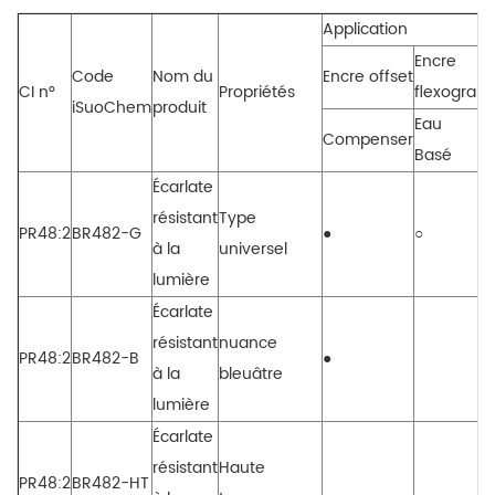
Application
Encre
Code
Nom du
Encre offset
CI n°
Propriétés
flexograp
iSuoChem
produit
Eau
Compenser
Basé
Écarlate
résistant
Type
PR48:2
BR482-G
●
○
à la
universel
lumière
Écarlate
résistant
nuance
PR48:2
BR482-B
●
à la
bleuâtre
lumière
Écarlate
résistant
Haute
PR48:2
BR482-HT