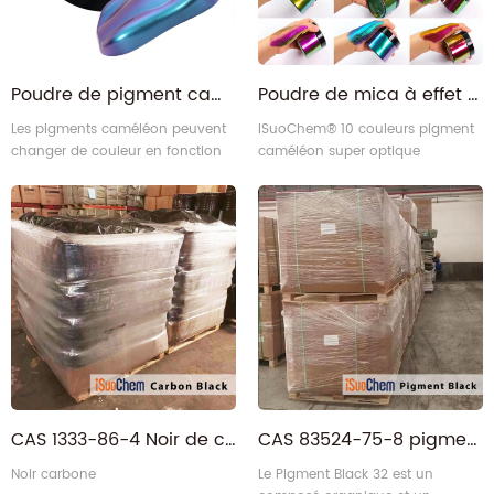
Poudre de pigment caméléon à changement de couleur à base de mica pour toutes les industries
Poudre de mica à effet de changement de couleur métallique, pigment caméléon super optique multichrome
Les pigments caméléon peuvent
iSuoChem® 10 couleurs pigment
changer de couleur en fonction
caméléon super optique
des angles de lumière.
CAS 1333-86-4 Noir de carbone
CAS 83524-75-8 pigment organique noir
Noir carbone
Le Pigment Black 32 est un