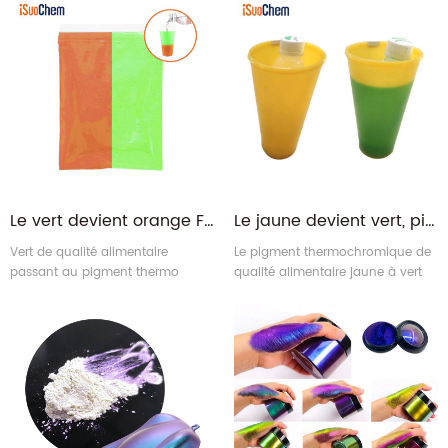
pigment fluorescent rouge
pigment fluorescent jaune
orange
Le vert devient orange Fabricant de pigments thermochromiques thermochromiques
Le jaune devient vert, pigment thermochromique à changement de chaleur de qualité alimentaire
Vert de qualité alimentaire
Le pigment thermochromique de
passant au pigment thermo
qualité alimentaire jaune à vert
orange = pigment
peut être largement appliqué aux
thermochromique orange +
tasses thermochromiques, aux
pigment fluorescent vert
tasses thermochromiques, aux
cuillères thermochromiques et à
d'autres produits
thermochromiques en contact
avec la peau.