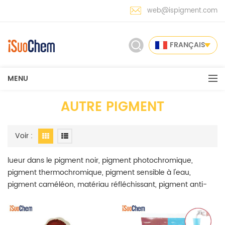
web@ispigment.com
FRANÇAIS
MENU
AUTRE PIGMENT
Voir :
lueur dans le pigment noir, pigment photochromique,
pigment thermochromique, pigment sensible à l'eau,
pigment caméléon, matériau réfléchissant, pigment anti-
faux pigment pigmenté microcapsulé a été couvert dans
notre gamme de pigments à effets spéciaux. iSuoChem est
le premier fabricant de pigments à effets spéciaux en