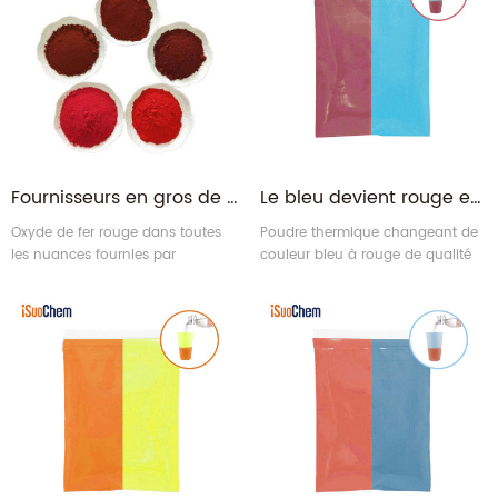
Chine. obtenir l'approvisionnement direct d'usine ici!
Fournisseurs en gros de poudre de pigment rouge d'oxyde de fer ferrique
Le bleu devient rouge en gros thermochromique poudre changeante de couleur thermique
Oxyde de fer rouge dans toutes
Poudre thermique changeant de
les nuances fournies par
couleur bleu à rouge de qualité
iSuoChem
alimentaire = pigment
thermochromique rouge +
pigment fluorescent bleu