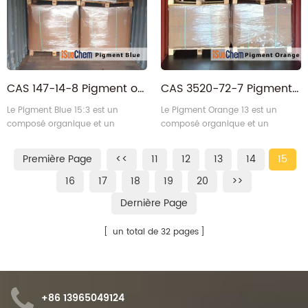
CAS 147-14-8 Pigment organique bleu
CAS 3520-72-7 Pigment organique orange
Le Pigment Blue 15:3 est un
Le Pigment Orange 13 est un
composé organique et un
composé organique et un
pigment commercial.
pigment commercial.
Première Page
<<
11
12
13
14
15
16
17
18
19
20
>>
Dernière Page
un total de 32 pages
+86 13965049124