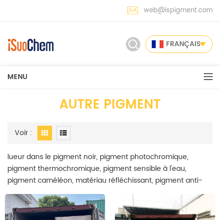
web@ispigment.com
FRANÇAIS
MENU
AUTRE PIGMENT
Voir :
lueur dans le pigment noir, pigment photochromique,
pigment thermochromique, pigment sensible à l'eau,
pigment caméléon, matériau réfléchissant, pigment anti-
faux pigment pigmenté microcapsulé a été couvert dans
notre gamme de pigments à effets spéciaux. iSuoChem est
le premier fabricant de pigments à effets spéciaux en