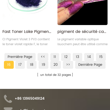
Fast Toner Lake Pigment Organique Violet 3 pour Encres
pigment de sécurité caméléon variable optique de haute qualité chromashif
CI Pigment Violet 3 PV3 contient
Le pigment variable optique
le toner violet rapide F, le toner
isuochem peut être utilisé comme
violet rapide W, le toner violet
pigment de sécurité.
rapide S et le lac violet rapide.
Première Page
<<
11
12
13
14
15
16
17
18
19
20
>>
Dernière Page
un total de 32 pages
+86 13965049124