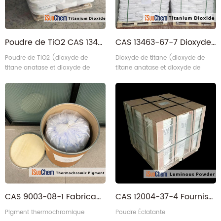
Poudre de TiO2 CAS 13463-67-8
CAS 13463-67-7 Dioxyde de titane
Poudre de TiO2 (dioxyde de
Dioxyde de titane (dioxyde de
titane anatase et dioxyde de
titane anatase et dioxyde de
titane rutile)
titane rutile)
CAS 9003-08-1 Fabricant de pigments thermochromiques
CAS 12004-37-4 Fournisseur de poudre luminescente
Pigment thermochromique
Poudre Éclatante