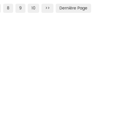
vec un milieu neutre
durée de lumière Luminous
8
9
10
>>
Dernière Page
comme la peinture
Poudre.
 l'encre lumineuse, les
mineuses et la lueur
ches.