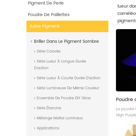
Pigment De Perle
lueur da
caméléon
Poudre De Paillettes
pigments
Autre Pigment
l'approvi
Briller Dans Le Pigment Sombre
Série Colorée
Série Lueur À Longue Durée
D'action
Série Lueur À Courte Durée D'action
Série Lumineuse De Même Couleur
Ensemble De Poudre DIY Glow
Série Étanche
La poudre 
High Purple
Mélange Maître Lumineux
partir de 
alcalino-te
Applications
est une po