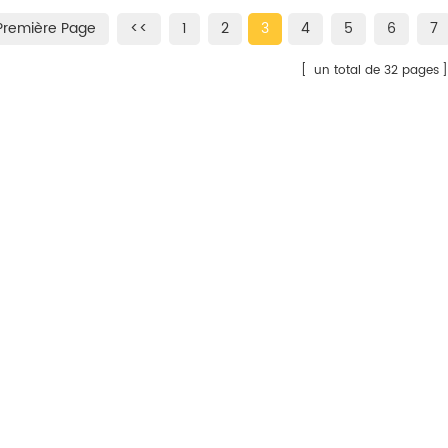
leur. C'est la taille
mélanger avec un milieu neutre
mélanger a
Première Page
<<
1
2
3
4
5
6
7
 les projets d'artisanat
différent comme la peinture
différent 
y compris la résine/
lumineuse, l'encre lumineuse, les
lumineuse,
un total de 32 pages
peintures, les peintures
résines lumineuses et la lueur
résines lu
 soufflage de verre, la
Masterbatches.
Masterbat
rication de bijoux, etc.
é que toutes nos
ont imperméa3