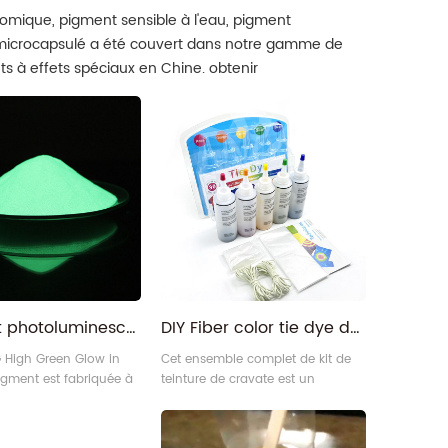
omique, pigment sensible à l'eau, pigment
 microcapsulé a été couvert dans notre gamme de
s à effets spéciaux en Chine. obtenir
Pigment photoluminescent invisible de longue durée vert jaune dans le noir
DIY Fiber color tie dye dye pour tissus vêtements chaussures chemises
G High Green Glow in
Cet ensemble complet de kit de
igment est fabriquée à
teinture de cravate est un
matériaux d'aluminate
colorant de cravate rapide direct,
rreux, et l'apparence
également appelé tie-dye, poudre
lair, tandis que la
de colorant de cravate, bandhu