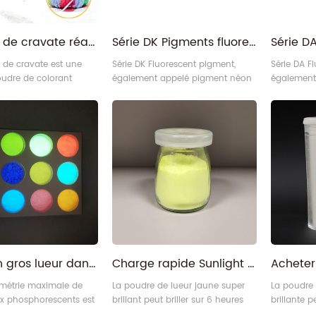
Teinture de cravate réactive en fibre multicolore en gros pour vêtements de chemises
Série DK Pigments fluorescents jaune citron fluo
t de cravate est une
Série DK Fluorescent pigment,
Série DA F
oudre de colorant
également appelé pigment néon
également
alement appelée
série Dk ou pigment lumière du
de la séri
éactifs aux fibres. En
jour.
lumière du
chnique traditionnelle
 à la main, la teinture
e est une méthode de
ns laquelle le tissu est
nt ligaturé pendant la
in qu'il ne puisse pas
vente en gros lueur dans la poudre de pigment phosphorescent sombre
Charge rapide Sunlight UV Poudre de lueur en phosphore jaune activé par UV
métrie maximale de
La poudre de lueur jaune super
La poudre 
ux phosphorescents est
brillant peut briller sur 6 heures
brillante p
ntre 30 et 50 microns
ou 12 heures. Vous Peut le
heures ou 