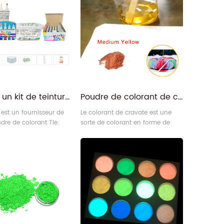
ugeoyante est vert
ou plangi.
Acheter un kit de teinture permanente personnalisé avec logo en prix de gros
Poudre de colorant de cravate de tissu de teinture rapide directe de tenue en vrac pour la peinture de bricolage
st un fournisseur de
Le colorant de cravate est une
udre de colorant Tie.
sorte de colorant en forme de
ns en charge un kit de
poudre, également appelé
ravate personnalisé
colorants réactifs aux fibres,
go personnalisé, y
Bandhnu ou Plangi. En tant que
e boîte de couleur,
technique traditionnelle de
en plastique, un paquet
teinture à la main, la teinture par
ister.
cravate est une méthode de
teinture dans laquelle le tissu est
partiellement ligaturé pendant la
teinture afin qu'il ne puisse pas
être te3