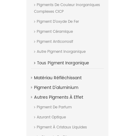
Pigments De Couleur Inorganiques
Complexes CICP
Pigment D'oxyde De Fer
Pigment Céramique
Pigment Anticorrosif
Autre Pigment Inorganique
Tous
Pigment Inorganique
Matériau Réfléchissant
Pigment D'aluminium
Autres Pigments À Effet
Pigment De Parfum
Azurant Optique
Pigment À Cristaux Liquides