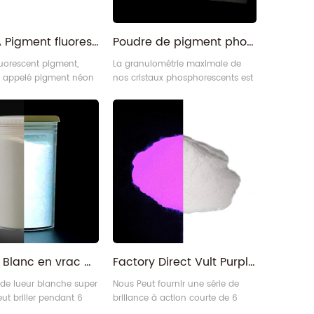
Série DA Pigment fluorescent vert néon de couleur vive
Poudre de pigment photoluminescent en gros Glow In The Dark
luorescent pigment,
La granulométrie maximale de
 appelé pigment néon
nos cristaux phosphorescents est
e DA ou pigment de
comprise entre 30 et 50 microns
 jour.
selon la couleur. C'est la taille
idéale pour les projets d'artisanat
généraux, y compris la résine/
époxy, les peintures, les peintures
murales, le soufflage de verre, la
cire, la fabrication de bijoux, etc.
Étant donné que toutes nos
poudres sont imperméa3
Acheter Blanc en vrac Charging rapide UV Réactif Phosphorescent Luminescent Lueur de poudre
Factory Direct Vult Purple Night Poulisse Phosphorescente en zinc Poudre
de lueur blanche super
Nous Peut fournir une série de
eut briller pendant 6
brillance à action courte de 6
12 heures. Vous Peut le
heures et 12 heures de longue