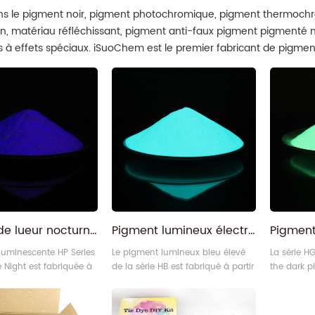
ns le pigment noir, pigment photochromique, pigment thermochr
, matériau réfléchissant, pigment anti-faux pigment pigmenté
 à effets spéciaux. iSuoChem est le premier fabricant de pigment
sionnement direct d'usine ici!
Poudre de lueur nocturne non toxique radioluminescente autoluminescente pourpre élevée
Pigment lumineux électroluminescent bleu vert Nightglow réactif aux UV
luminescente HP Series
Le pigment lumineux bleu élevé
La série H
 Night est fabriquée à
de la série HB est fabriqué à partir
the dark p
matériaux d'aluminate
de matériaux d'aluminate
partir de 
rreux, et l'apparence
alcalino-terreux, et l'apparence
alcalino-te
udre blanche claire
est jaune clair ou blanc clair
est jaune c