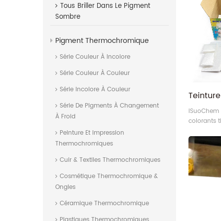
Tous
Briller Dans Le Pigment
tandis que 
violet.
Sombre
Pigment Thermochromique
Série Couleur À Incolore
Série Couleur À Couleur
Série Incolore À Couleur
Série De Pigments À Changement
iSuoChem e
À Froid
colorants 
en charge l
Peinture Et Impression
cravate pe
Thermochromiques
personnalis
Cuir & Textiles Thermochromiques
de couleur,
le paquet d
Cosmétique Thermochromique &
Ongles
Céramique Thermochromique
Plastiques Thermochromiques