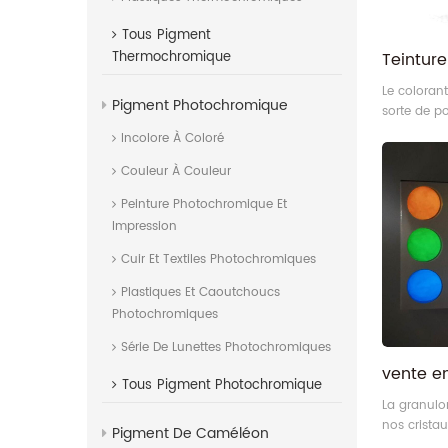
Tous
Pigment
Thermochromique
Le coloran
Pigment Photochromique
sorte de p
direct, ég
Incolore À Coloré
colorants r
Couleur À Couleur
tant que te
de teinture
Peinture Photochromique Et
par cravat
Impression
teinture da
partielleme
Cuir Et Textiles Photochromiques
teinture af
être teint.
Plastiques Et Caoutchoucs
Photochromiques
Série De Lunettes Photochromiques
Tous
Pigment Photochromique
La granulo
nos crista
Pigment De Caméléon
comprise e