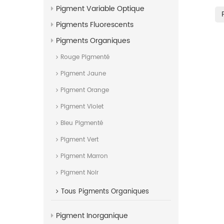
Pigment Variable Optique
selon la cou
idéale pour
Pigments Fluorescents
généraux, 
époxy, les 
Pigments Organiques
murales, le
Rouge Pigmenté
cire, la fab
Étant donn
Pigment Jaune
poudres s
Pigment Orange
Pigment Violet
Bleu Pigmenté
Pigment Vert
Pigment Marron
Pigment Noir
Tous
Pigments Organiques
Pigment Inorganique