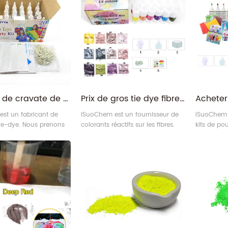
l'effet luminescent est
tandis que l'effet de lueur est
couleur ro
bleu-vert.
jaune.
Teinture de cravate de couleur de tissu de bricolage bandhnu plangi colorant de colorant de cravate réactif aux fibres avec des bouteilles à presser
Prix ​​de gros tie dye fibre fabricant de colorants réactifs pour la teinture tie
st un fabricant de
iSuoChem est un fournisseur de
iSuoChem e
tie-dye. Nous prenons
colorants réactifs sur les fibres.
kits de po
es kits de teinture
Nous prenons en charge un kit de
Nous preno
rsonnalisés avec logo
teinture cravate personnalisé
teinture c
é, y compris la boîte
avec un logo personnalisé, y
avec un lo
 la boîte en plastique,
compris une boîte de couleur,
compris un
e cartes Blister.
une boîte en plastique, un paquet
une boîte 
de cartes Blister.
de cartes Bl