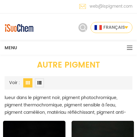
web@ispigment.com
FRANÇAIS
MENU
AUTRE PIGMENT
Voir :
lueur dans le pigment noir, pigment photochromique,
pigment thermochromique, pigment sensible à l'eau,
pigment caméléon, matériau réfléchissant, pigment anti-
faux pigment pigmenté microcapsulé a été couvert dans
notre gamme de pigments à effets spéciaux. iSuoChem est
le premier fabricant de pigments à effets spéciaux en