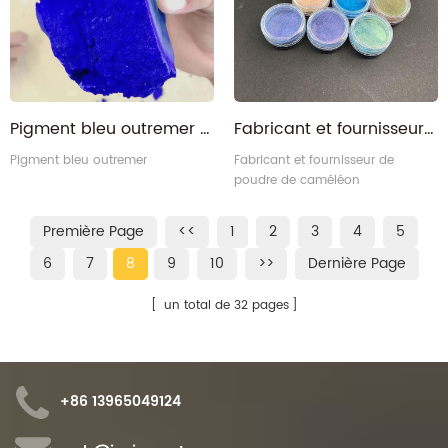
Pigment bleu outremer de couleur en gros fabriqué en Chine
Fabricant et fournisseur de poudre de caméléon à pigments colorshift intenses en Chine
Pigment bleu outremer
Fabricant et fournisseur de
poudre de caméléon
Première Page
<<
1
2
3
4
5
6
7
8
9
10
>>
Dernière Page
un total de 32 pages
+86 13965049124