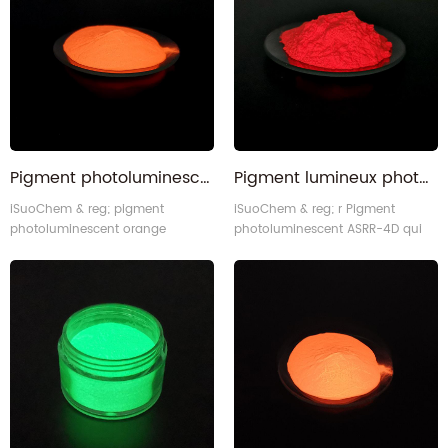
Chine. obtenir l'approvisionnement direct d'usine ici!
Pigment photoluminescent luminescent orange imperméable pour le signe de sécurité
Pigment lumineux photoluminescent rouge au sulfure de zinc pour injection plastique
iSuoChem & reg; pigment
iSuoChem & reg; r Pigment
photoluminescent orange
photoluminescent ASRR-4D qui
imperméable ASWR-4D qui est
est une sorte de e poudre de
une sorte de e poudre de
stockage nergy, est certifié par
stockage nergy, est certifié par
SGS, ISO17514, DIN67510 Part 1-4.
SGS, ISO17514, DIN67510 Part 1-4.