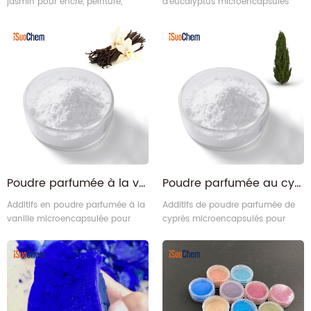
jasmin pour encre, peinture,
d'eucalyptus microencapsulés
plastiques, cosmétiques.
pour encre, peinture, plastiques,
cosmétiques.
Poudre parfumée à la vanille | Usine de vente en gros de poudre parfumée à la vanille
Poudre parfumée au cyprès | Parfum en poudre pour la fabrication de peintures, d'encres et de plastiques
Additifs en poudre parfumée à la
Additifs de poudre parfumée de
vanille microencapsulée pour
cyprès microencapsulés pour
encre, peinture, plastiques,
encre, peinture, plastiques,
cosmétiques.
cosmétiques.