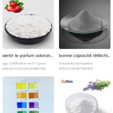
assurer la bonne qualité.
sentir le parfum odorant sensible avec divers parfums
bonne capacité réfléchissante poudre de pigment réfléchissant gris
sgs, certification en71-3 pour
incorrects microperlas
assurer la bonne qualité des
d'iSuoChem® Pigment
matériaux parfumés.
réfléchissant total inférieur à 7%,
qui grâce à l'essai sgs, pour
assurer la bonne qualité.