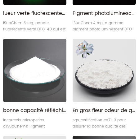
lueur verte fluorescente absorbante rapide dans la poudre sombre
Pigment photoluminescent orange fluorescent haute luminosité
iSuoChem & reg; poudre
iSuoChem & reg; o gamme
fluorescente verte DTG-4D qui est
pigment photoluminescent DTO-
une sorte de e poudre de
4D qui est une sorte de e poudre
stockage nergy, est certifié par
de stockage nergy, est certifié par
SGS, ISO17514, DIN67510 Part 1-4.
SGS, ISO17514, DIN67510 Part 1-4.
bonne capacité réfléchissante blanc poudre de pigment réfléchissant
En gros fleur odeur de qualité alimentaire parfum poudre de pigment
incorrects microperlas
sgs, certification en71-3 pour
d'iSuoChem® Pigment
assurer la bonne qualité des
réfléchissant total inférieur à 7%,
matériaux parfumés.
qui grâce à l'essai sgs, pour