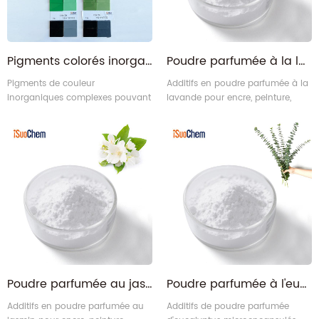
Pigments colorés inorganiques complexes CICP
Poudre parfumée à la lavande | Arômes de lavande de France encapsulés
Pigments de couleur
Additifs en poudre parfumée à la
inorganiques complexes pouvant
lavande pour encre, peinture,
être équivalents à des marques
plastiques, cosmétiques.
internationales Tomatec, Tipaque,
BASF, Heucodur, Ferro, et Berger.
Poudre parfumée au jasmin | Poudre aromatique de fleur en vrac pour pailles jetables
Poudre parfumée à l'eucalyptus | Additifs parfumés spéciaux au menthol
Additifs en poudre parfumée au
Additifs de poudre parfumée