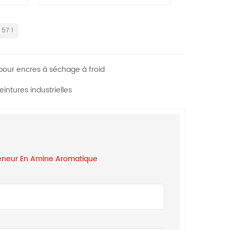
brillant 254
rouge 48
 57 1
 pour encres à séchage à froid
eintures industrielles
 Teneur En Amine Aromatique