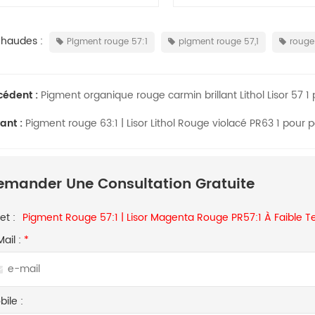
Rouge 266
Chaudes :
Pigment rouge 57:1
pigment rouge 57,1
rouge
cédent :
Pigment organique rouge carmin brillant Lithol Lisor 57 1
ant :
Pigment rouge 63:1 | Lisor Lithol Rouge violacé PR63 1 pour p
emander Une Consultation Gratuite
et :
Pigment Rouge 57:1 | Lisor Magenta Rouge PR57:1 À Faible
Mail :
*
ile :