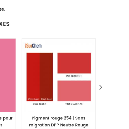
es.
XES
 pour
Pigment rouge 254 | Sans
Colorant s
s
migration DPP Neutre Rouge
pigment o