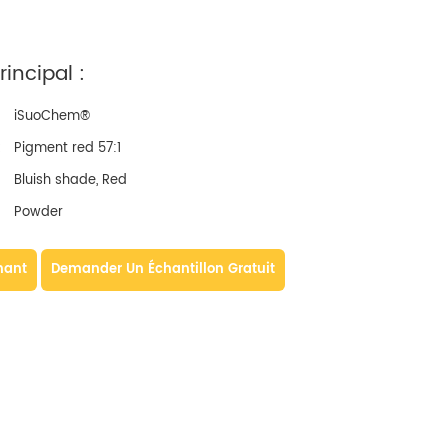
incipal :
iSuoChem®
:
Pigment red 57:1
Bluish shade, Red
Powder
nant
Demander Un Échantillon Gratuit