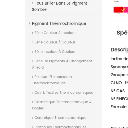
Tous
Briller Dans Le Pigment
Sombre
Pigment Thermochromique
Spé
Série Couleur À Incolore
Série Couleur À Couleur
Descri
Série Incolore À Couleur
Indice d
Série De Pigments À Changement
Synony
À Froid
Groupe 
Peinture Et Impression
CI NO.:
1
Thermochromiques
N° CAS :
Cuir & Textiles Thermochromiques
N° EINEC
Cosmétique Thermochromique &
Formule 
Ongles
Céramique Thermochromique
Plastiques Thermochromiques