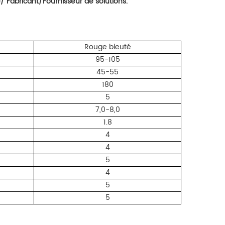
e/
Fabricant/Fournisseur de solutions.
Rouge bleuté
95-105
45-55
180
5
7,0-8,0
1.8
4
4
5
4
5
5