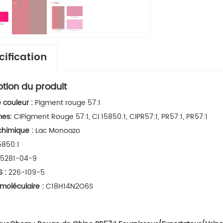
cification
ption du produit
e couleur :
Pigment rouge 57:1
mes:
CIPigment Rouge 57:1, CI 15850:1, CIPR57:1, PR57:1, PR57:1
chimique :
Lac Monoazo
5850:1
5281-04-9
S :
226-109-5
moléculaire :
C18H14N2O6S