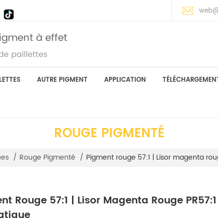
web@
igment à effet
e paillettes
LETTES
AUTRE PIGMENT
APPLICATION
TÉLÉCHARGEMEN
ROUGE PIGMENTÉ
Pigment rouge 57:1 | Lisor magenta ro
ues
/
Rouge Pigmenté
/
nt Rouge 57:1 | Lisor Magenta Rouge PR57:1
atique