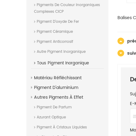
Pigments De Couleur Inorganiques
Complexes CICP
Balises 
Pigment D'oxyde De Fer
Pigment Céramique
pré
Pigment Anticorrosif
Autre Pigment Inorganique
suiv
Tous
Pigment Inorganique
Matériau Réfléchissant
D
Pigment D'aluminium
Suj
Autres Pigments À Effet
E-
Pigment De Parfum
Azurant Optique
Pigment À Cristaux Liquides
Mob