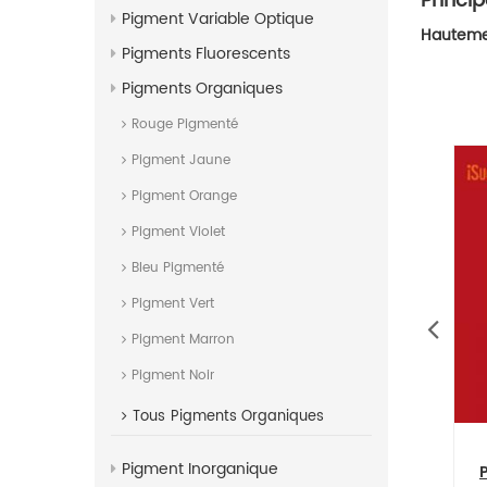
Princi
Pigment Variable Optique
Hautemen
Pigments Fluorescents
Pigments Organiques
Rouge Pigmenté
Pigment Jaune
Pigment Orange
Pigment Violet
Bleu Pigmenté
Pigment Vert
Pigment Marron
Pigment Noir
Tous
Pigments Organiques
euté super fin
Pigment rouge vif CIPR268,
Pigment Inorganique
t d'encre
fabricant :
P