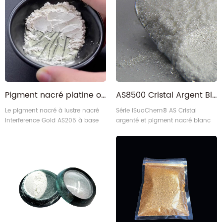
Pigment nacré platine or AS205, interférence Rutile, offre spéciale
AS8500 Cristal Argent Blanc Perle Lustre Pigment Nacré
Le pigment nacré à lustre nacré
Série iSuoChem® AS Cristal
Interference Gold AS205 à base
argenté et pigment nacré blanc
de mica naturel est fourni par
iSuoChem.