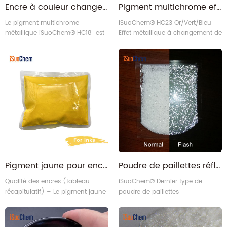
Encre à couleur changeante fuchsia/or, sécurité optique, pigment métallique multichrome
Pigment multichrome effet métal changeant de couleur or/vert/bleu
Le pigment multichrome
iSuoChem® HC23 Or/Vert/Bleu
métallique iSuoChem® HC18 est
Effet métallique à changement de
un type spécial de pigment qui a
couleur Le pigment multichrome
la propriété de changer de
(de l'or au vert au bleu)
couleur lorsque la lumière
transforme les couleurs à chaque
change.
angle.
Pigment jaune pour encres
Poudre de paillettes réfléchissantes Super Flash pour ongles
Qualité des encres (tableau
iSuoChem® Dernier type de
récapitulatif) – Le pigment jaune
poudre de paillettes
CI convient à diverses encres.
réfléchissantes à flash élevé
C'est un type de pigment
organique très vendu.