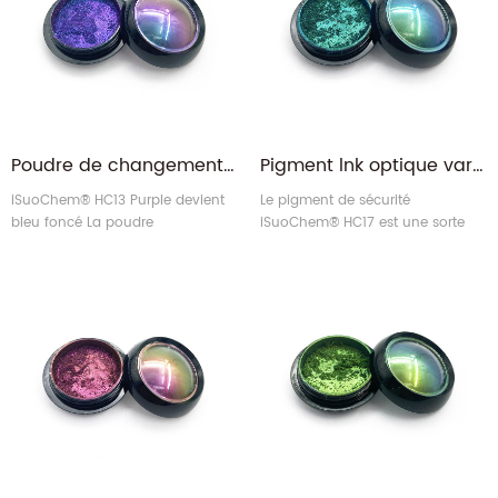
change.
change.
Poudre de changement de couleur multi-chrome à encre magnétique optiquement variable violet/bleu foncé
Pigment lnk optique variable, violet/martin-pêcheur/bleu, haute intensité de couleur
iSuoChem® HC13 Purple devient
Le pigment de sécurité
bleu foncé La poudre
iSuoChem® HC17 est une sorte
multichrome changeante est un
de pigment lnk optiquement
type spécial de pigment qui a la
variable (OCIP) , de pigment
propriété de changer de couleur
optiquement variable (OVP) et
lorsque la lumière change.
de pigment magnétique
optiquement variable (OVMP) .