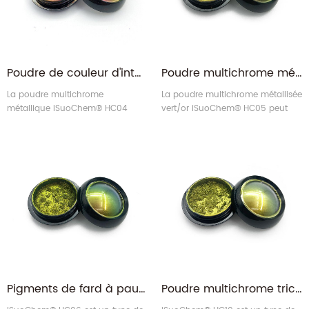
Poudre de couleur d'interférence composite multicouche multichrome Rose rouge/or/vert hautement pigmentée
Poudre multichrome métallique vert/or de haute pureté pour peinture de voiture et housse de voiture
La poudre multichrome
La poudre multichrome métallisée
métallique iSuoChem® HC04
vert/or iSuoChem® HC05 peut
Rose rouge/Or/Vert est un type
être appliquée sur les
de pigment (ou encre) à effet
revêtements et les encres. Par
optique variable.
exemple, il peut être largement
appliqué aux industries
automobiles, telles que la
peinture automobile, les housses
de voiture et autres décorations
automobiles.
Pigments de fard à paupières multichromes, flammes jumelles vertes/jaunes, vente en gros
Poudre multichrome trichromatique optiquement variable bronze/vert/bleu