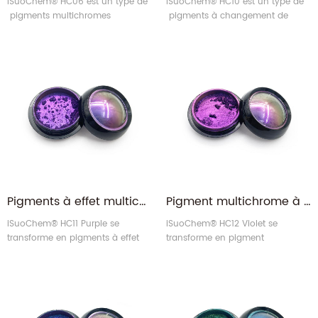
iSuoChem® HC06 est un type de
iSuoChem® HC10 est un type de
pigments multichromes
pigments à changement de
spécialement destiné aux fards à
couleur qui ont un effet
paupières, aux vernis à ongles et
optiquement variable. HC10 est
à d'autres industries cosmétiques.
composé de trois couleurs
changeantes (le bronze passe au
vert, puis au bleu) sous
différents angles.
Pigments à effet multichrome caméléon super holographique violet/rouge
Pigment multichrome à changement de couleur Duochrome Duochromatica violet/or
iSuoChem® HC11 Purple se
iSuoChem® HC12 Violet se
transforme en pigments à effet
transforme en pigment
Super Chameleon Multichrome
multichrome à changement de
de couleur rouge. HC11 est un
couleur de couleur or . Le HC12
type spécial de pigment. Il a la
est un type spécial de pigment
capacité de changer de couleur
qui a la propriété de changer de
duochrome lorsque la lumière
couleur lorsque la lumière