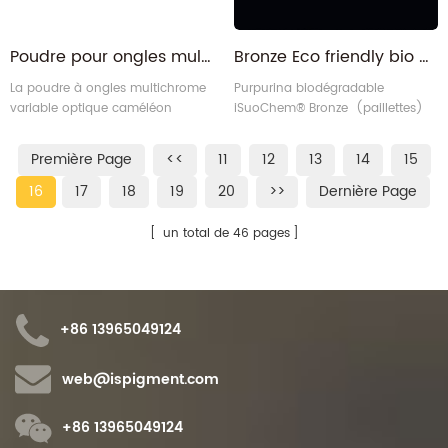
Poudre pour ongles multichrome irisée argent/vert bleu, pigment de manucure
Bronze Eco friendly bio ecologica paillette purpurina grossiste paillettes biodégradables
La poudre à ongles multichrome
Purpurina biodégradable
variable optique caméléon
iSuoChem® Bronze (paillettes)
iSuoChem® HC16 (argent à vert
bleu COVP) transforme les
Première Page
<<
11
12
13
14
15
couleurs sous tous les angles.
16
17
18
19
20
>>
Dernière Page
un total de 46 pages
+86 13965049124
web@ispigment.com
+86 13965049124