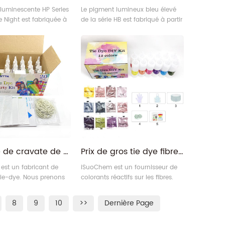
luminescente HP Series
Le pigment lumineux bleu élevé
e Night est fabriquée à
de la série HB est fabriqué à partir
matériaux d'aluminate
de matériaux d'aluminate
rreux, et l'apparence
alcalino-terreux, et l'apparence
udre blanche claire
est jaune clair ou blanc clair
l'effet luminescent est
tandis que l'effet de lueur est
bleu-vert.
Teinture de cravate de couleur de tissu de bricolage bandhnu plangi colorant de colorant de cravate réactif aux fibres avec des bouteilles à presser
Prix ​​de gros tie dye fibre fabricant de colorants réactifs pour la teinture tie
est un fabricant de
iSuoChem est un fournisseur de
tie-dye. Nous prenons
colorants réactifs sur les fibres.
es kits de teinture
Nous prenons en charge un kit de
rsonnalisés avec logo
teinture cravate personnalisé
8
9
10
>>
Dernière Page
sé, y compris la boîte
avec un logo personnalisé, y
 la boîte en plastique,
compris une boîte de couleur,