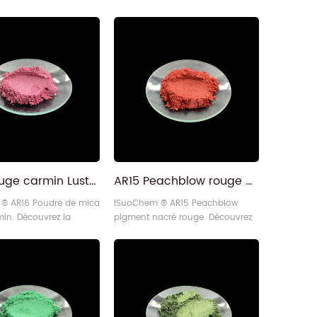
AR16 Rouge carmin Lustre nacré Poudre de mica pour cuirs
AR15 Peachblow rouge Mica Pearl Pigment pour injections
® AR16 Poudre de mica
iSuoChem ® AR15 Peachblow
in. Découvrez la
pigment nacré rouge. Découvrez
uge carmin vif et des
la couleur rouge vif et les
ces constantes avec
performances constantes avec
de particules de 10 à 60
une taille de particules de 10 à 60
abriqué de manière
microns. Fabriqué de manière
l'aide de notre
durable à l'aide de notre
 auto-conçu, il est
équipement auto-conçu, il est
our de nombreuses
parfait pour de nombreuses