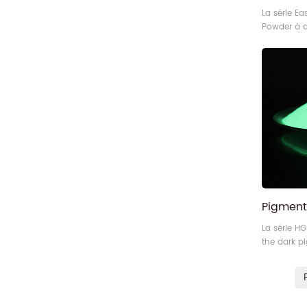
La série Ea
Powder à a
est particu
environnem
limité, tels
mines, les 
sous-marin
environnem
d'éclairage
La série H
the dark p
partir de 
alcalino-te
est jaune c
couleur ro