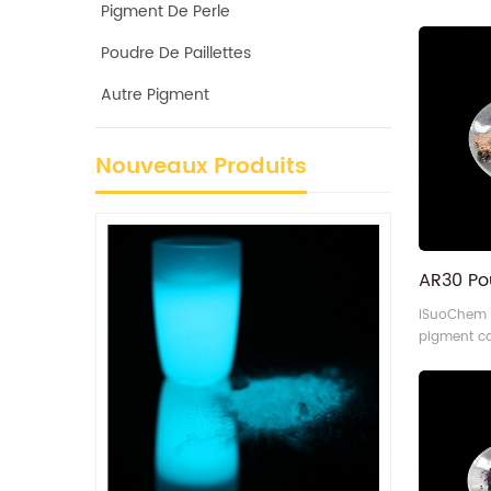
Pigment De Perle
Poudre De Paillettes
Autre Pigment
Nouveaux Produits
iSuoChem 
pigment c
pâle. Décou
nacrée de 
et sa perf
grâce à un
à 60 micro
similaire 
Sugar Gol