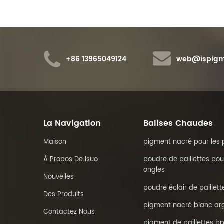
jaune.
+86 13965049124
web@ispigm
La Navigation
Balises Chaudes
Maison
pigment nacré pour les 
À Propos De Isuo
poudre de paillettes pou
ongles
Nouvelles
poudre éclair de paillett
Des Produits
pigment nacré blanc ar
Contactez Nous
pigment de paillettes bp