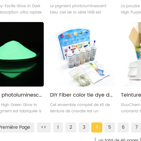
sy-Excite Glow in Dark
Le pigment photoluminescent
La poudre 
bsorption ultra rapide
bleu ciel de la série HSB est
High Purpl
lièrement utile dans les
fabriqué à partir de matériaux
partir de 
ents à éclairage
d'aluminate alcalino-terreux, et
alcalino-te
 que les tunnels, les
l'apparence est une poudre
est une po
garages souterrains, les
blanche claire tandis que la
tandis que 
s et autres
couleur rougeoyante est bleu ciel.
violet.
ents à faible niveau
 .
Pigment photoluminescent invisible de longue durée vert jaune dans le noir
DIY Fiber color tie dye dye pour tissus vêtements chaussures chemises
G High Green Glow in
Cet ensemble complet de kit de
iSuoChem 
igment est fabriquée à
teinture de cravate est un
colorants 
matériaux d'aluminate
colorant de cravate rapide direct,
en charge l
rreux, et l'apparence
également appelé tie-dye, poudre
cravate pe
Première Page
<<
1
2
3
4
5
6
7
lair, tandis que la
de colorant de cravate, bandhu
personnali
ugeoyante est vert
ou plangi.
de couleur,
un total de 46 pages