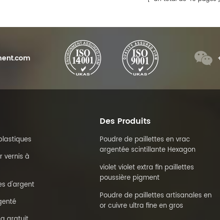
le paquet d
ent.com
Des Produits
plastiques
Poudre de paillettes en vrac
argentée scintillante Hexagon
r vernis à
violet violet extra fin paillettes
poussière pigment
es d'argent
Poudre de paillettes artisanales en
genté
or cuivre ultra fine en gros
a gratuit