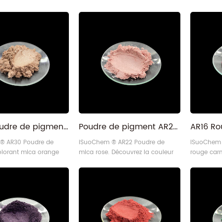
AR30 Poudre de pigment colorant mica brun doré de plage orange pâle
Poudre de pigment AR22 Pink Pearl Mica pour les lèvres
® AR30 Poudre de
iSuoChem ® AR22 Poudre de
iSuoChem 
olorant mica orange
mica rose. Découvrez la couleur
rouge carm
vrez la légère brillance
rose vif et les performances
couleur ro
cette poudre orangée
constantes avec une taille de
performan
ormance constante
particules de 10 à 60 microns.
une taille 
e granulométrie de 10
Fabriqué de manière durable à
microns. F
ns. Cet orange pâle est
l'aide de notre équipement auto-
durable à 
aux poudres de mica
conçu, il est parfait pour de
équipement
den, Golden Beach ou
nombreuses applications.
parfait p