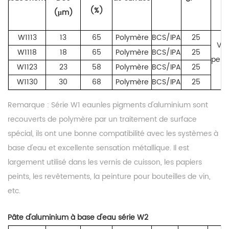
(%)
(μm)
W1113
13
65
Polymère
BCS/IPA
25
Ver
W1118
18
65
Polymère
BCS/IPA
25
pein
W1123
23
58
Polymère
BCS/IPA
25
p
W1130
30
68
Polymère
BCS/IPA
25
Remarque :
Série W1
eau
n
les pigments d'aluminium
sont
recouverts de polymère par un traitement de surface
spécial, ils ont une bonne compatibilité avec les systèmes à
base d'eau et excellente sensation métallique. Il est
largement utilisé dans les vernis de cuisson, les papiers
peints, les revêtements, la peinture pour bouteilles de vin,
etc.
Pâte d'aluminium à base d'eau série W2