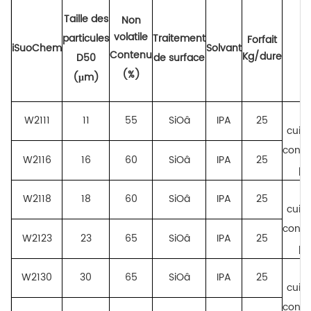
Taille des
Non
volatile
particules
Traitement
Forfait
iSuoChem
Solvant
Contenu
Kg/dure
D50
de surface
(%)
(μm)
W2111
11
55
SiOâ
IPA
25
cuis
const
W2116
16
60
SiOâ
IPA
25
pl
W2118
18
60
SiOâ
IPA
25
cuis
const
W2123
23
65
SiOâ
IPA
25
pl
W2130
30
65
SiOâ
IPA
25
cuis
const