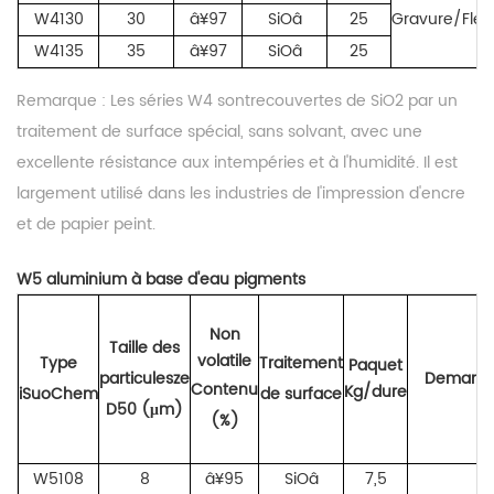
W4130
30
â¥97
SiOâ
25
Gravure/Flex
W4135
35
â¥97
SiOâ
25
Remarque :
Les séries W
4
sont
recouvertes de SiO2 par un
traitement de surface spécial, sans solvant, avec une
excellente résistance aux intempéries et à l'humidité. Il est
largement utilisé dans les industries de l'impression d'encre
et de papier peint.
W
5
aluminium à base d'eau
pigments
Non
Taille des
volatile
Type
Traitement
Paquet
particules
ze
Demand
Contenu
Kg/dure
iSuoChem
de surface
D5
0 (μm)
(%)
W5108
8
â¥95
SiOâ
7,5