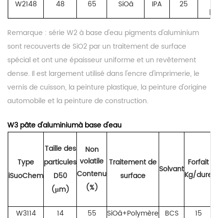
W2148
48
65
SiOâ
IPA
25
pl
Remarque :
série W2
à base d'eau
pigments d'aluminium
sont recouverts de SiO2 par un traitement de surface
spécial et ont une épaisseur uniforme et un revêtement
dense. Il est largement utilisé dans l'encre d'imprimerie, le
vernis de cuisson, la peinture plastique, la peinture d'origine
automobile et la peinture de construction.
W
3
pâte d'aluminium
à base d'eau
Taille des
Non
volatile
Type
particules
Traitement de
Forfait
Solvant
Contenu
Kg/dure
iSuoChem
D50
surface
(%)
(μm)
W3114
14
55
SiOâ+Polymère
BCS
15