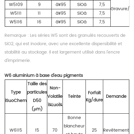
W5109
9
â¥95
SiOâ
7,5
Gravure/Fl
W5111
11
â¥95
SiOâ
7,5
W5116
16
â¥95
SiOâ
7,5
Remarque :
Les séries W
5
sont des
granulés recouverts de
SiO2, qui est inodore, avec une excellente dispersibilité et
stabilité au stockage. Il est largement utilisé dans l'encre
d'imprimerie.
W
6
aluminium à base d'eau
pigments
Taille des
Non
-
Type
particules
Forfait
Volatile
Teinte
Demande
Kg/dure
iSuoChem
D50
ï¼Luoï¼
(μm)
Bonne
blancheur
W6115
15
70
25
Revêtement