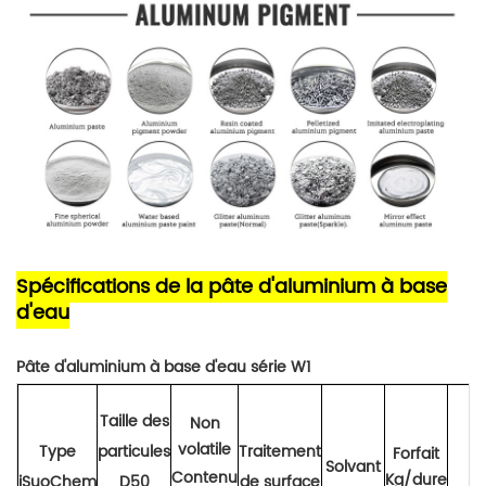
Spécifications de la pâte d'aluminium à base
d'eau
Pâte d'aluminium à base d'eau série W1
Taille des
Non
volatile
Type
particules
Traitement
Forfait
Solvant
Contenu
Kg/dure
iSuoChem
D50
de surface