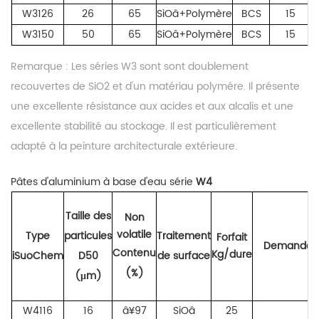
W3126
26
65
SiOâ+Polymère
BCS
15
a
W3150
50
65
SiOâ+Polymère
BCS
15
Remarque :
Les séries W
3
sont
sont doublement
recouvertes de SiO2 et d'un matériau polymère.
Il présente
une excellente résistance aux acides et aux alcalis et une
excellente stabilité au stockage. Il est particulièrement
adapté à la peinture architecturale extérieure.
Pâtes d'aluminium à base d'eau série
W
4
Taille des
Non
volatile
Type
particules
Traitement
Forfait
Demande
Contenu
Kg/dure
iSuoChem
D50
de surface
(%)
(μm)
W4116
16
â¥97
SiOâ
25