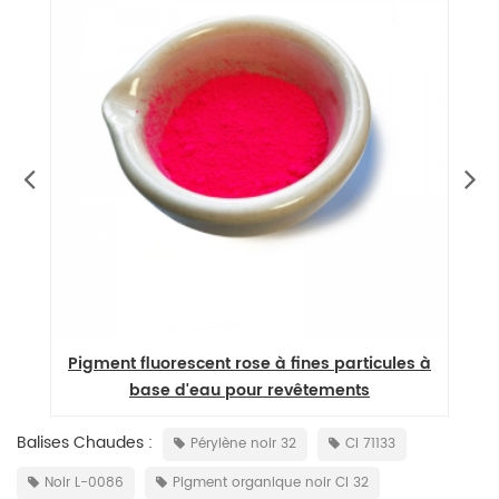
nt
Pigment fluorescent rose à fines particules à
base d'eau pour revêtements
Balises Chaudes :
Pérylène noir 32
CI 71133
Noir L-0086
Pigment organique noir CI 32