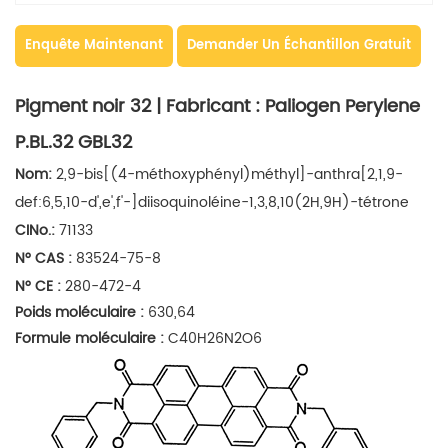
Enquête Maintenant
Demander Un Échantillon Gratuit
Pigment noir 32 | Fabricant : Paliogen Perylene
P.BL.32 GBL32
Nom:
2,9-bis[(4-méthoxyphényl)méthyl]-anthra[2,1,9-
def:6,5,10-d',e',f'-]diisoquinoléine-1,3,8,10(2H,9H)-tétrone
CINo.:
71133
N° CAS :
83524-75-8
N° CE :
280-472-4
Poids moléculaire :
630,64
Formule moléculaire :
C40H26N2O6