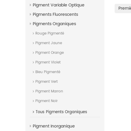
Pigment Variable Optique
organique
Premi
Structure c
Pigments Fluorescents
20034 N° 
Propriétés
Pigments Organiques
azoïque, ty
Rouge Pigmenté
iSuoChem®
est iSuoCh
Pigment Jaune
95
Fabricant/
Pigment Orange
Pigment Violet
Bleu Pigmenté
Pigment Vert
Pigment Marron
Pigment Noir
Tous
Pigments Organiques
Pigment Inorganique