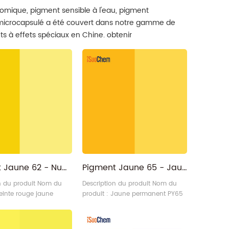
omique, pigment sensible à l'eau, pigment
 microcapsulé a été couvert dans notre gamme de
s à effets spéciaux en Chine. obtenir
Pigment Jaune 62 - Nuance rouge Jaune Monoazo PY62
Pigment Jaune 65 - Jaune Permanent PY65
n du produit Nom du
Description du produit Nom du
Teinte rouge jaune
produit : Jaune permanent PY65
.Y.62 pour les
Catégorie : Pigment organique –
 Catégorie : Pigment
Pigment jaune – Jaune
 – Pigment jaune
permanent Structure chimique :