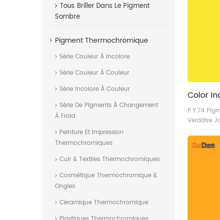
Tous
Briller Dans Le Pigment
Structure c
CI 21105 N
Sombre
Propriétés 
transpare
Pigment Thermochromique
QY17-B, HY
: Pigment Y
Série Couleur À Incolore
Fabricant/
Série Couleur À Couleur
Série Incolore À Couleur
Série De Pigments À Changement
P.Y.74 Pig
À Froid
Verdâtre J
Peinture Et Impression
Thermochromiques
Cuir & Textiles Thermochromiques
Cosmétique Thermochromique &
Ongles
Céramique Thermochromique
Plastiques Thermochromiques