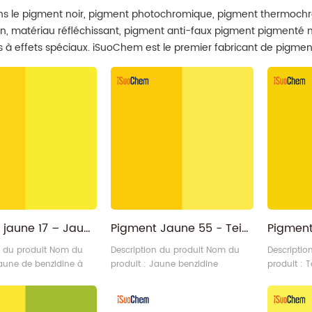
ns le pigment noir, pigment photochromique, pigment thermochr
, matériau réfléchissant, pigment anti-faux pigment pigmenté
 à effets spéciaux. iSuoChem est le premier fabricant de pigment
sionnement direct d'usine ici!
Pigment jaune 17 – Jaune benzidine hautement transparent, teinte verte, PY17
Pigment Jaune 55 - Teinte Rougeâtre Jaune Benzidine Transparent PY55
n du produit Nom du
Description du produit Nom du
Descriptio
Jaune de benzidine à
produit : Jaune benzidine
produit : 
e P.Y.17 Catégorie :
transparent à teinte rougeâtre
monoazo P
rganique - Jaune de
PY55 Catégorie : Pigment
plastiques
/Jaune permanent
organique - Jaune de benzidine
organique