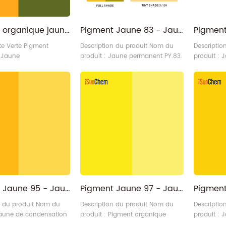
Pigment organique jaune 83, teinte verte en vrac, vente en gros
Pigment Jaune 83 - Jaune Permanent Opaque PY83
te Verte Pigment
Description du produit Nom du
Descriptio
 Jaune
produit : Jaune permanent PY.83
produit :
pour les plastiques Catégorie :
pour les p
Pigment organique – Pigment
Pigment o
jaune Structure chimique : Bisazo
jaune Stru
N° CI : CI 21108 N° CAS : 5567-15-
N° CI : CI
7 Qui est iSuoChem : C.I. Pigment
7 Qui est 
Jaune 83 Vendeur/Fournisseur
Yellow 83
Code iSuoChem : BY83-P
Fabricant/
iSuoChem® Code etPropriétés :
iSuoChem®
C.I. N° Nom du produit Code
C.I. N° No
iSuoChem Proprié3
iSuoChem 
Pigment Jaune 95 - Jaune de Condensation Azoïque PY95
Pigment Jaune 97 - Jaune Permanent PY97
n du produit Nom du
Description du produit Nom du
Descriptio
Jaune de condensation
produit : Pigment organique
produit : 
95 Catégorie : Pigment
jaune permanent PY97 Catégorie
opaque à t