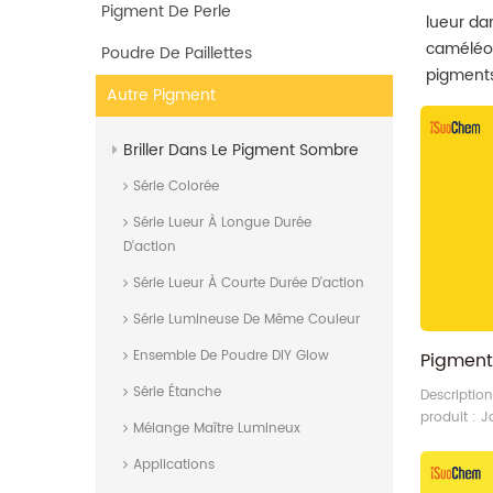
Pigment De Perle
lueur da
caméléon
Poudre De Paillettes
pigments
Autre Pigment
l'approvi
Briller Dans Le Pigment Sombre
Série Colorée
Série Lueur À Longue Durée
D'action
Série Lueur À Courte Durée D'action
Série Lumineuse De Même Couleur
Ensemble De Poudre DIY Glow
Série Étanche
Descriptio
produit : 
Mélange Maître Lumineux
teinte vert
Pigment o
Applications
benzidine