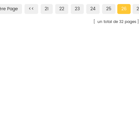
 – Pigment jaune
: Pigment organique – Pigment
Catégorie 
ère Page
<<
21
22
23
24
25
26
2
himique : Bisazo N° CI :
jaune Structure chimique :
Pigment ja
CAS : 5280-80-8
Monoazo N° CI : 11767 N° CAS :
: Isoindolo
un total de 32 pages
 : Condensation
12225-18-2 iSuoChem® Code :
56280) N°
pe universel
PY97-P Qui est iSuoChem :
Propriétés
 Code : AY95-2R Qui
Pigment Yellow 97
transparen
em : Pigment Yellow
Fabricant/Fournisseur/Exportateur/Usine
iSuoChem®
CY110-RS Q
Fournisseur/Exportateur/Usine
Exportateu