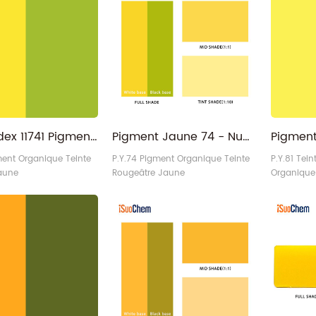
himique : Bisazo N° CI :
Structure chimique : Bisazo N° CI :
Structure 
° CAS : 4531-49-1
CI 21096 N° CAS : 86358-37-8
CI : 13940
: Teinte verdâtre, Haute
Propriétés : Teinte rougeâtre,
iSuoChem®
nce iSuoChem® Code :
Transparent iSuoChem® Code :
est iSuoC
17-P Qui est iSuoChem
HY55-R, PY55-P Qui est
624
ellow 17
iSuoChem : Pigment Yellow 55
Fabricant/
Fournisseu3
Fabricant/Fournisseur/Exportat3
Utilisation
Recommand
Color Index 11741 Pigment Organique Jaune 74 Prix
Pigment Jaune 74 - Nuance Rouge Jaune Permanent Opaque PY74
ment Organique Teinte
P.Y.74 Pigment Organique Teinte
P.Y.81 Tei
aune
Rougeâtre Jaune
Organique