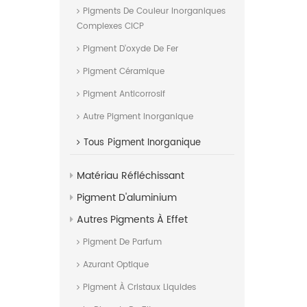
Pigments De Couleur Inorganiques
Complexes CICP
Pigment D'oxyde De Fer
Pigment Céramique
Pigment Anticorrosif
Autre Pigment Inorganique
Tous
Pigment Inorganique
Matériau Réfléchissant
Pigment D'aluminium
Autres Pigments À Effet
Pigment De Parfum
Azurant Optique
Pigment À Cristaux Liquides