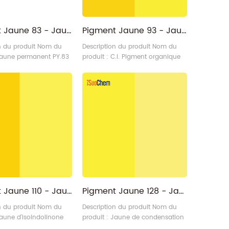
Pigment Jaune 83 - Jaune Permanent PY.83 pour Plastiques
Pigment Jaune 93 - Jaune de Condensation Azoïque PY93
n du produit Nom du
Description du produit Nom du
 Jaune permanent PY.83
produit : C.I. Pigment organique
lastiques Catégorie :
Jaune de condensation azoïque
rganique – Pigment
PY93 Catégorie : Pigment
cture chimique : Bisazo
organique – Pigment jaune
 21108 N° CAS : 5567-15-
Structure chimique : Bisazo N° C.I.
iSuoChem : Pigment
: P.Y.194 (C.I. 20710) N° CAS :
5580-57-4 Propriétés :
Fournisseur/Exportateur/Usine
Condensation azoïque
 Code etPropriétés :
iSuoChem® Code : AY93-7G Qui
m du produit Code
est iSuoChem : Pigment Yellow 93
Propriétés PY83
Vendeurs/Usine/Fabricant/Fournis3
Pigment Jaune 110 - Jaune Isoindolinone Opaque Nuance Rouge PY110
Pigment Jaune 128 - Jaune de Condensation Azoïque PY128
n du produit Nom du
Description du produit Nom du
Jaune d'isoindolinone
produit : Jaune de condensation
einte rouge PY110
azoïque PY128 Catégorie :