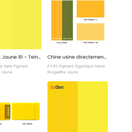
chimique : Monoazo N°
Monoazo N° C.I : P.Y.194 ci 11785ci
 N° CAS : 12286-66-7
11740 N° CAS : 6528-34-3
 Code : NY62-P Qui
iSuoChem® Code : HY65-S
hem : Pigment Yellow
Fournisseur/Exportateur/Usine
s du produit :
é pour le 3
Pigment Jaune 81 - Teinte verdâtre Jaune Diarylide PY81
Chine usine directement teinte rouge pigment organique jaune 83
nte Verte Pigment
P.Y.83 Pigment Organique Teinte
 Jaune
Rougeâtre Jaune