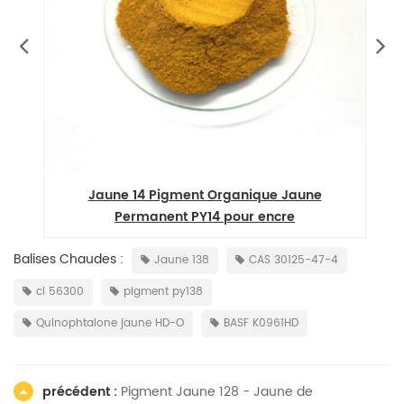
Jaune 14 Pigment Organique Jaune
Permanent PY14 pour encre
Balises Chaudes :
Jaune 138
CAS 30125-47-4
ci 56300
pigment py138
Quinophtalone jaune HD-O
BASF K0961HD
précédent :
Pigment Jaune 128 - Jaune de