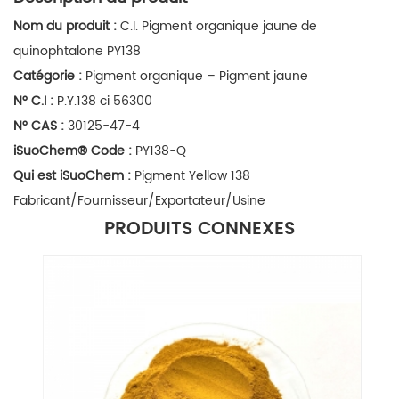
Nom du produit :
C.I. Pigment organique jaune de
quinophtalone PY138
Catégorie :
Pigment organique – Pigment jaune
N° C.I :
P.Y.138 ci 56300
N° CAS :
30125-47-4
iSuoChem
®
Code :
PY138-Q
Qui est iSuoChem :
Pigment Yellow 138
Fabricant/Fournisseur/Exportateur/Usine
PRODUITS CONNEXES