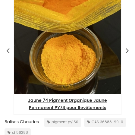
nt
Jaune 74 Pigment Organique Jaune
Permanent PY74 pour Revêtements
Balises Chaudes :
pigment py150
CAS 36888-99-0
ci 56298