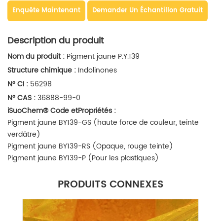
Enquête Maintenant
Demander Un Échantillon Gratuit
Description du produit
Nom du produit :
Pigment jaune P.Y.139
Structure chimique :
Indolinones
N° CI :
56298
N° CAS :
36888-99-0
iSuoChem
®
Code et
Propriétés :
Pigment jaune BY139-GS (haute force de couleur, teinte
verdâtre)
Pigment jaune
BY139-RS
(Opaque, rouge
teinte)
Pigment jaune
BY139-P
(Pour les plastiques
)
PRODUITS CONNEXES