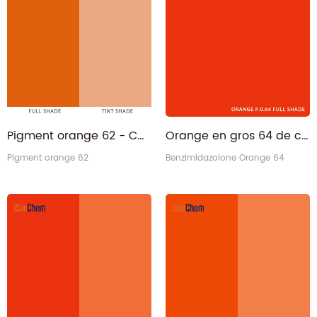
Pigment orange 62 - CAS 52846-56-7 Benzimidazolone orange permanent H5G PO62
Orange en gros 64 de colorant de généraliste orange de Benzimidazolone de Cas 72102-84-2
Pigment orange 62
Benzimidazolone Orange 64