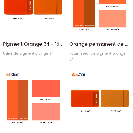
Pigment Orange 34 - 15793-73-4 Orange Permanent RL-T PO34
Orange permanent de colorant organique de l'orange PO34 de force de couleur élevée 34
Usine de pigment orange 34
Fournisseur de pigment orange
34