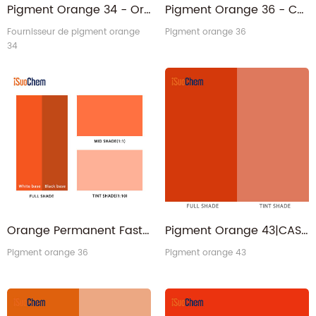
Pigment Orange 34 - Orange permanent opaque PO34 remplace le pigment chromate de plomb
Pigment Orange 36 - CAS 12236-62-3 Orange permanent PO36 pour les plastiques
Fournisseur de pigment orange
Pigment orange 36
34
Orange Permanent Fast Orange HL PO36 Pigment Organique Orange 36
Pigment Orange 43|CAS 4424-06-0 PO43 Fabricant
Pigment orange 36
Pigment orange 43