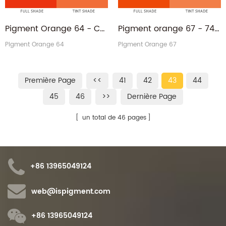
Pigment Orange 64 - Chine Fabricant de benzimidazolone PO64 rougeâtre
Pigment orange 67 - 74336-59-7 PO67 pigment orange pyrazoquinone HO
Pigment Orange 64
Pigment Orange 67
Première Page
<<
41
42
43
44
45
46
>>
Dernière Page
un total de 46 pages
+86 13965049124
web@ispigment.com
+86 13965049124